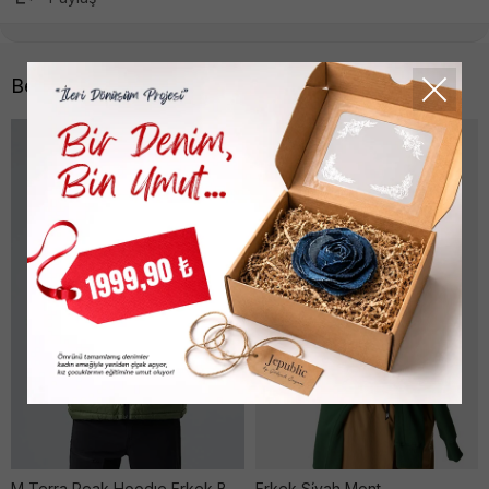
Benzer Ürünler
M Terra Peak Hoodıe Erkek Bark Mıst Mont
Erkek Si̇yah Mont