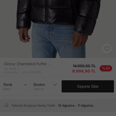
Glossy Channeled Puffer Jkt Erkek Si̇yah Mont
14.999,00
TL
%40
Tek Renk
8.999,90
TL
Ürün Kodu : LV04LD539G
Renk
Beden
Sepete Ekle
Black
Seçiniz
Tahmini Kargoya Veriliş Tarihi :
10 Ağustos - 11 Ağustos