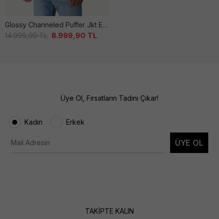
Glossy Channeled Puffer Jkt Erkek Si̇yah Mont
8.999,90
TL
14.999,00
TL
Üye Ol, Fırsatların Tadını Çıkar!
Kadın
Erkek
ÜYE OL
TAKİPTE KALIN