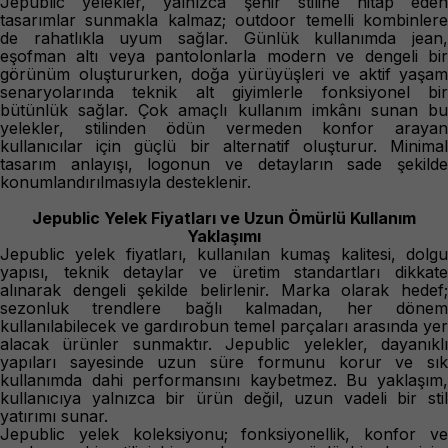
Jepublic yelekler, yalnızca şehir stiline hitap eden
tasarımlar sunmakla kalmaz; outdoor temelli kombinlere
de rahatlıkla uyum sağlar. Günlük kullanımda jean,
eşofman altı veya pantolonlarla modern ve dengeli bir
görünüm oluştururken, doğa yürüyüşleri ve aktif yaşam
senaryolarında teknik alt giyimlerle fonksiyonel bir
bütünlük sağlar. Çok amaçlı kullanım imkânı sunan bu
yelekler, stilinden ödün vermeden konfor arayan
kullanıcılar için güçlü bir alternatif oluşturur. Minimal
tasarım anlayışı, logonun ve detayların sade şekilde
konumlandırılmasıyla desteklenir.
Jepublic Yelek Fiyatları ve Uzun Ömürlü Kullanım
Yaklaşımı
Jepublic yelek fiyatları, kullanılan kumaş kalitesi, dolgu
yapısı, teknik detaylar ve üretim standartları dikkate
alınarak dengeli şekilde belirlenir. Marka olarak hedef;
sezonluk trendlere bağlı kalmadan, her dönem
kullanılabilecek ve gardırobun temel parçaları arasında yer
alacak ürünler sunmaktır. Jepublic yelekler, dayanıklı
yapıları sayesinde uzun süre formunu korur ve sık
kullanımda dahi performansını kaybetmez. Bu yaklaşım,
kullanıcıya yalnızca bir ürün değil, uzun vadeli bir stil
yatırımı sunar.
Jepublic yelek koleksiyonu; fonksiyonellik, konfor ve