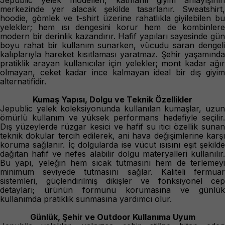
merkezinde yer alacak şekilde tasarlanır. Sweatshirt,
hoodie, gömlek ve t-shirt üzerine rahatlıkla giyilebilen bu
yelekler; hem ısı dengesini korur hem de kombinlere
modern bir derinlik kazandırır. Hafif yapıları sayesinde gün
boyu rahat bir kullanım sunarken, vücudu saran dengeli
kalıplarıyla hareket kısıtlaması yaratmaz. Şehir yaşamında
pratiklik arayan kullanıcılar için yelekler; mont kadar ağır
olmayan, ceket kadar ince kalmayan ideal bir dış giyim
alternatifidir.
Kumaş Yapısı, Dolgu ve Teknik Özellikler
Jepublic yelek koleksiyonunda kullanılan kumaşlar, uzun
ömürlü kullanım ve yüksek performans hedefiyle seçilir.
Dış yüzeylerde rüzgar kesici ve hafif su itici özellik sunan
teknik dokular tercih edilerek, ani hava değişimlerine karşı
koruma sağlanır. İç dolgularda ise vücut ısısını eşit şekilde
dağıtan hafif ve nefes alabilir dolgu materyalleri kullanılır.
Bu yapı, yeleğin hem sıcak tutmasını hem de terlemeyi
minimum seviyede tutmasını sağlar. Kaliteli fermuar
sistemleri, güçlendirilmiş dikişler ve fonksiyonel cep
detayları; ürünün formunu korumasına ve günlük
kullanımda pratiklik sunmasına yardımcı olur.
Günlük, Şehir ve Outdoor Kullanıma Uyum