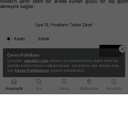
modern şehir stilini bir arada sunan güçlü bir dış giyim
deneyimi sağlar.
Üye Ol, Fırsatların Tadını Çıkar!
Kadın
Erkek
ÜYE OL
Çerez Politikası
Çerezler,
jepublic.com
sitesini ve hizmetlerimizi daha etkin bir
şekilde kullanmamızı sağlamaktadır. Çerezlerle ilgili detaylı bilgi
için
Çerez Politikamızı
ziyaret edebilirsiniz.
Anasayfa
Ara
Menü
Mağazalar
Hesabım
TAKİPTE KALIN
Kapat
Filtre
Uygulamamızı İndirin
Renk