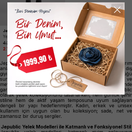
Jepublic
Yelek Erkek Gri
4.299,99
TL
%50
2.149,90
TL
Jepublic Yelek Koleksiyonu
Jepublic yelek koleksiyonu, markanın fonksiyonel tasarım
anlayışını modern şehir yaşamına uyarladığı güçlü dış
giyim parçalarından oluşur. Yelek; hareket özgürlüğü
sunan yapısı, katmanlı kombinlere sağladığı esneklik ve
mevsim geçişlerinde sunduğu konfor sayesinde
gardırobun en kurtarıcı ürünlerinden biridir. Jepublic
olarak yelek koleksiyonunu tasarlarken, hem günlük şehir
stiline hem de aktif yaşam temposuna uyum sağlayan
dengeli bir yapı hedeflenmiştir. Kadın, erkek ve unisex
kullanım için uygun olan bu koleksiyon; sade, net ve
zamansız bir duruş sergiler.
Jepublic Yelek Modelleri ile Katmanlı ve Fonksiyonel Stil
Jepublic yelek modelleri, katmanlı giyim anlayışının