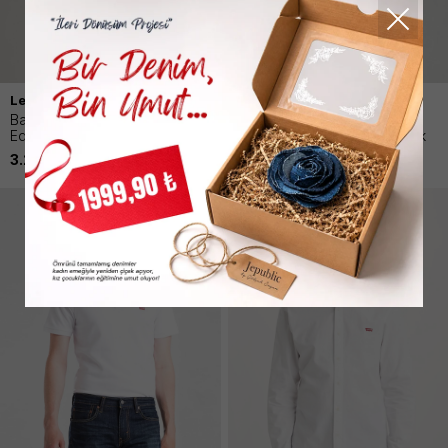
Levi`s
Levi`s
Barstow Western Standard
Barstow Western Standard
Edıtıon Erkek Mavi Gömlek
Washed Erkek Siyah Gömlek
3.299,90
TL
2.899,90
TL