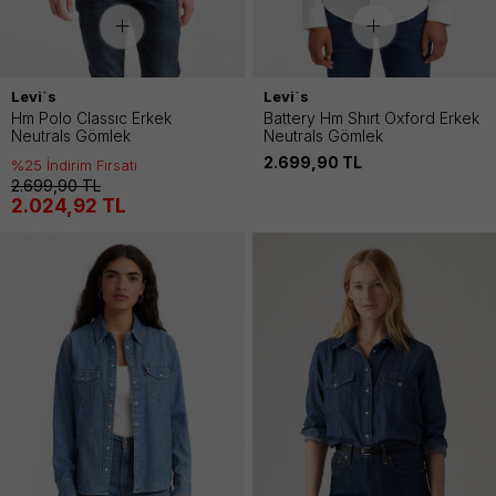
Levi`s
Levi`s
Hm Polo Classıc Erkek
Battery Hm Shırt Oxford Erkek
Neutrals Gömlek
Neutrals Gömlek
2.699,90
TL
%25 İndirim Fırsatı
2.699,90
TL
2.024,92
TL