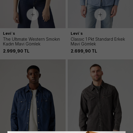
Levi`s
Levi`s
The Ultımate Western Smokın
Classıc 1 Pkt Standard Erkek
Kadın Mavi Gömlek
Mavi Gömlek
2.999,90
TL
2.699,90
TL