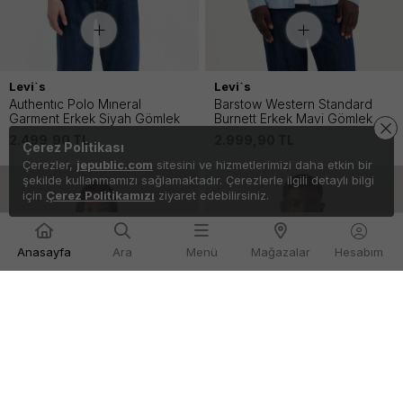
Levi`s
Levi`s
Authentıc Polo Mıneral
Barstow Western Standard
Garment Erkek Siyah Gömlek
Burnett Erkek Mavi Gömlek
2.499,90
TL
2.999,90
TL
Çerez Politikası
Çerezler,
jepublic.com
sitesini ve hizmetlerimizi daha etkin bir
şekilde kullanmamızı sağlamaktadır. Çerezlerle ilgili detaylı bilgi
için
Çerez Politikamızı
ziyaret edebilirsiniz.
Anasayfa
Ara
Menü
Mağazalar
Hesabım
Kapat
Filtre
CINSIYET