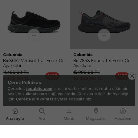
Columbia
Columbia
Bm8652 Vertısol Traıl Erkek Gri
Bm2858 Konos Trs Erkek Gri
Ayakkabı
Ayakkabı
11.499,90
TL
15.999,90
TL
%35
%35
7.479,90
TL
10.399,90
TL
Çerez Politikası
Çerezler,
jepublic.com
sitesini ve hizmetlerimizi daha etkin bir
şekilde kullanmamızı sağlamaktadır. Çerezlerle ilgili detaylı bilgi
için
Çerez Politikamızı
ziyaret edebilirsiniz.
Anasayfa
Ara
Menü
Mağazalar
Hesabım
Kapat
Filtre