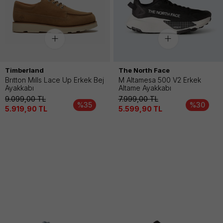
Timberland
The North Face
Brıtton Mılls Lace Up Erkek Bej
M Altamesa 500 V2 Erkek
Ayakkabı
Altame Ayakkabı
9.099,00
TL
7.999,00
TL
%35
%30
5.919,90
TL
5.599,90
TL