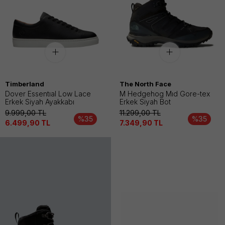
Timberland
The North Face
Dover Essentıal Low Lace
M Hedgehog Mıd Gore-tex
Erkek Siyah Ayakkabı
Erkek Siyah Bot
9.999,00
TL
11.299,00
TL
%35
%35
6.499,90
TL
7.349,90
TL