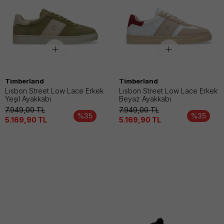
Timberland
Timberland
Lısbon Street Low Lace Erkek
Lısbon Street Low Lace Erkek
Yeşil Ayakkabı
Beyaz Ayakkabı
7.949,00
TL
7.949,00
TL
%35
%35
5.169,90
TL
5.169,90
TL