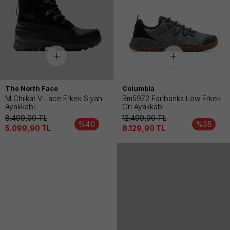
The North Face
Columbia
M Chılkat V Lace Erkek Siyah
Bm5972 Faırbanks Low Erkek
Ayakkabı
Gri Ayakkabı
8.499,00
TL
12.499,90
TL
%40
%35
5.099,90
TL
8.129,90
TL