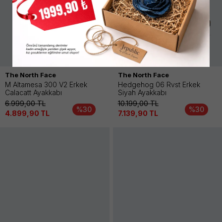
The North Face
The North Face
M Altamesa 300 V2 Erkek
Hedgehog 06 Rvst Erkek
Calacatt Ayakkabı
Siyah Ayakkabı
6.999,00
TL
10.199,00
TL
%30
%30
4.899,90
TL
7.139,90
TL