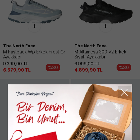
The North Face
The North Face
M Fastpack Wp Erkek Frost Gr
M Altamesa 300 V2 Erkek
Ayakkabı
Siyah Ayakkabı
9.399,00
TL
6.999,00
TL
%30
%30
6.579,90
TL
4.899,90
TL