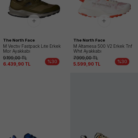
The North Face
The North Face
M Vectıv Fastpack Lıte Erkek
M Altamesa 500 V2 Erkek Tnf
Mor Ayakkabı
Whıt Ayakkabı
9.199,00
TL
7.999,00
TL
%30
%30
6.439,90
TL
5.599,90
TL