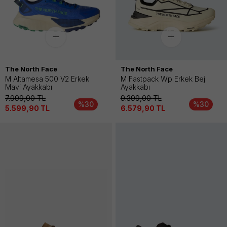
The North Face
The North Face
M Altamesa 500 V2 Erkek
M Fastpack Wp Erkek Bej
Mavi Ayakkabı
Ayakkabı
7.999,00
TL
9.399,00
TL
%30
%30
5.599,90
TL
6.579,90
TL