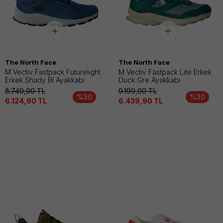
The North Face
The North Face
M Vectıv Fastpack Futurelıght
M Vectıv Fastpack Lıte Erkek
Erkek Shady Bl Ayakkabı
Duck Gre Ayakkabı
8.749,00
TL
9.199,00
TL
%30
%30
6.124,90
TL
6.439,90
TL