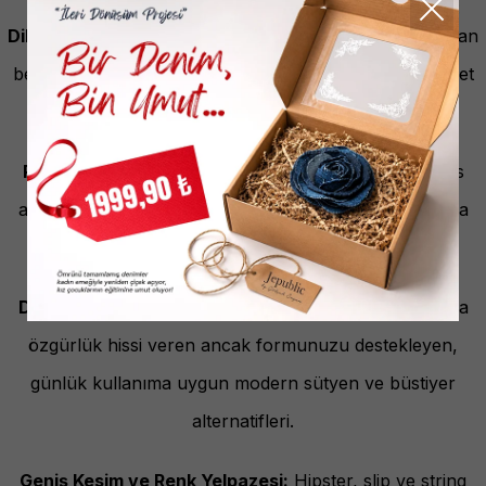
kusursuz bir görünüm sağlayan parçalardan oluşur:
Dikişsiz (Seamless) Teknolojisi:
Dar kıyafetlerin altından
belli olmayan, cildi tahriş etmeyen ve pürüzsüz bir silüet
sunan Jepublic dikişsiz külot ve büstiyer modelleri.
Pamuklu ve Modal Karışımları:
Cildin gün boyu nefes
almasını sağlayan, terletmeyen ve yumuşak dokusuyla
hassas ciltler için ideal olan doğal lifli tasarımlar.
Destekleyici ve Soft Bra Modelleri:
Balensiz yapısıyla
özgürlük hissi veren ancak formunuzu destekleyen,
günlük kullanıma uygun modern sütyen ve büstiyer
alternatifleri.
Geniş Kesim ve Renk Yelpazesi:
Hipster, slip ve string