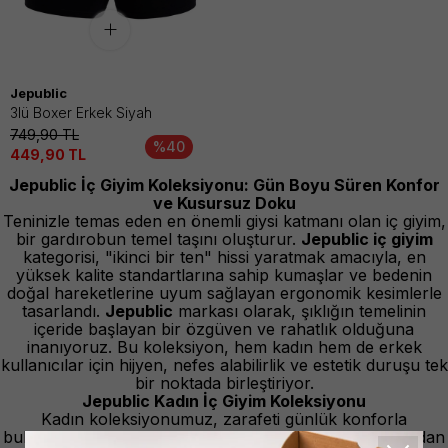
Jepublic
3lü Boxer Erkek Siyah
749,90
TL
%40
449,90
TL
Jepublic İç Giyim Koleksiyonu: Gün Boyu Süren Konfor
ve Kusursuz Doku
Teninizle temas eden en önemli giysi katmanı olan iç giyim,
bir gardırobun temel taşını oluşturur.
Jepublic iç giyim
kategorisi, "ikinci bir ten" hissi yaratmak amacıyla, en
yüksek kalite standartlarına sahip kumaşlar ve bedenin
doğal hareketlerine uyum sağlayan ergonomik kesimlerle
tasarlandı.
Jepublic
markası olarak, şıklığın temelinin
içeride başlayan bir özgüven ve rahatlık olduğuna
inanıyoruz. Bu koleksiyon, hem kadın hem de erkek
kullanıcılar için hijyen, nefes alabilirlik ve estetik duruşu tek
bir noktada birleştiriyor.
Jepublic Kadın İç Giyim Koleksiyonu
Kadın koleksiyonumuz, zarafeti günlük konforla
buluşturan, her vücut tipine uygun ve kıyafetlerin altından