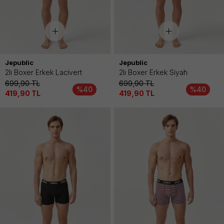
Jepublic
Jepublic
2lı Boxer Erkek Lacivert
2lı Boxer Erkek Siyah
699,90
TL
699,90
TL
%40
%40
419,90
TL
419,90
TL