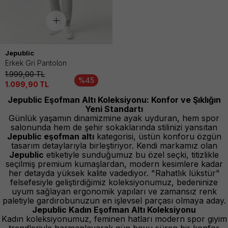
Jepublic
Erkek Gri Pantolon
1.999,00
TL
%45
1.099,90
TL
Jepublic Eşofman Altı Koleksiyonu: Konfor ve Şıklığın
Yeni Standartı
Günlük yaşamın dinamizmine ayak uyduran, hem spor
salonunda hem de şehir sokaklarında stilinizi yansıtan
Jepublic eşofman altı
kategorisi, üstün konforu özgün
tasarım detaylarıyla birleştiriyor. Kendi markamız olan
Jepublic
etiketiyle sunduğumuz bu özel seçki, titizlikle
seçilmiş premium kumaşlardan, modern kesimlere kadar
her detayda yüksek kalite vadediyor. "Rahatlık lükstür"
felsefesiyle geliştirdiğimiz koleksiyonumuz, bedeninize
uyum sağlayan ergonomik yapıları ve zamansız renk
paletiyle gardırobunuzun en işlevsel parçası olmaya aday.
Jepublic Kadın Eşofman Altı Koleksiyonu
Kadın koleksiyonumuz, feminen hatları modern spor giyim
trendleriyle harmanlayarak gün boyu süren bir konfor