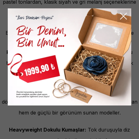
pastel tonlardan, klasik siyah ve gri melanj seçeneklerine
kadar geniş bir renk skalası.
Jepublic Erkek Eşofman Altı Koleksiyonu
Erkek koleksiyonumuz, maskülen duruşu işlevsellik ve
dayanıklılıkla birleştirerek dinamik bir yaşam tarzını
destekler:
Klasik ve Tapered Kesimler:
Kalçadan paçaya doğru
hafifçe daralan, modern ve atletik bir silüet sunan çok
amaçlı eşofman altı modelleri.
Kargo Cepli Utility Tasarımlar:
Fonksiyonelliği stile
dönüştüren, yan cepli yapılarıyla hem eşyalarınızı taşıyan
hem de güçlü bir görünüm sunan modeller.
Heavyweight Dokulu Kumaşlar:
Tok duruşuyla diz