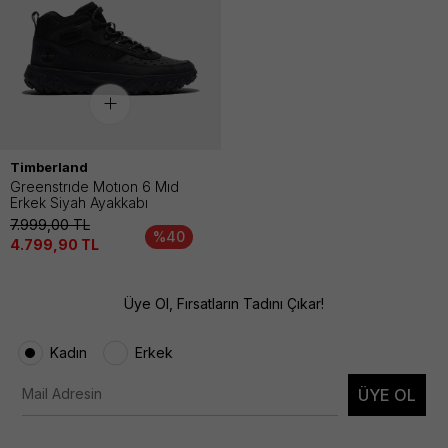
Timberland
Greenstrıde Motıon 6 Mıd
Erkek Siyah Ayakkabı
7.999,00
TL
%40
4.799,90
TL
Üye Ol, Fırsatların Tadını Çıkar!
Kadın
Erkek
ÜYE OL