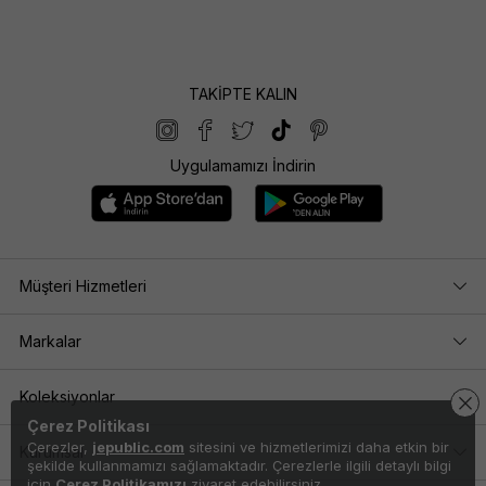
TAKİPTE KALIN
Uygulamamızı İndirin
Müşteri Hizmetleri
Markalar
Koleksiyonlar
Çerez Politikası
Çerezler,
jepublic.com
sitesini ve hizmetlerimizi daha etkin bir
Kurumsal
şekilde kullanmamızı sağlamaktadır. Çerezlerle ilgili detaylı bilgi
için
Çerez Politikamızı
ziyaret edebilirsiniz.