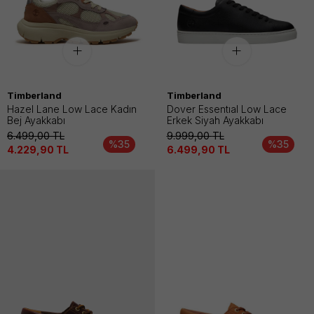
Timberland
Timberland
Hazel Lane Low Lace Kadın
Dover Essentıal Low Lace
Bej Ayakkabı
Erkek Siyah Ayakkabı
6.499,00
TL
9.999,00
TL
%35
%35
4.229,90
TL
6.499,90
TL