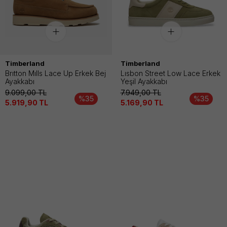
Timberland
Timberland
Brıtton Mılls Lace Up Erkek Bej
Lısbon Street Low Lace Erkek
Ayakkabı
Yeşil Ayakkabı
9.099,00
TL
7.949,00
TL
%35
%35
5.919,90
TL
5.169,90
TL