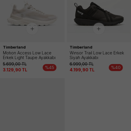
Timberland
Timberland
Motıon Access Low Lace
Wınsor Traıl Low Lace Erkek
Erkek Lıght Taupe Ayakkabı
Siyah Ayakkabı
5.699,00
TL
6.999,00
TL
%45
%40
3.129,90
TL
4.199,90
TL