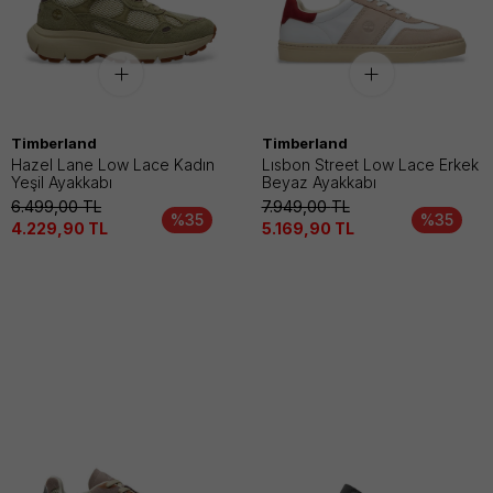
Timberland
Timberland
Hazel Lane Low Lace Kadın
Lısbon Street Low Lace Erkek
Yeşil Ayakkabı
Beyaz Ayakkabı
6.499,00
TL
7.949,00
TL
%35
%35
4.229,90
TL
5.169,90
TL