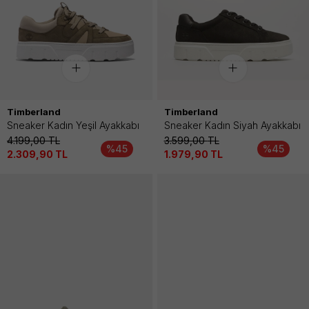
Timberland
Timberland
Sneaker Kadın Yeşil Ayakkabı
Sneaker Kadın Siyah Ayakkabı
4.199,00
TL
3.599,00
TL
%45
%45
2.309,90
TL
1.979,90
TL