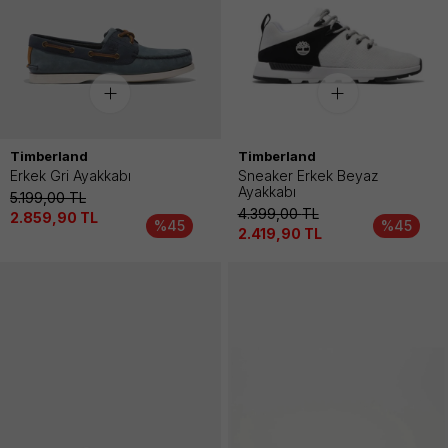
Timberland
Timberland
Erkek Gri Ayakkabı
Sneaker Erkek Beyaz
Ayakkabı
5.199,00
TL
4.399,00
TL
2.859,90
TL
%45
%45
2.419,90
TL