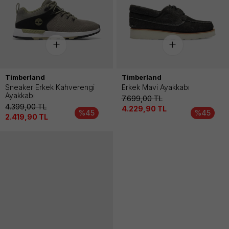
Timberland
Timberland
Sneaker Erkek Kahverengi
Erkek Mavi Ayakkabı
Ayakkabı
7.699,00
TL
4.399,00
TL
4.229,90
TL
%45
%45
2.419,90
TL