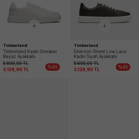
Timberland
Timberland
Timberland Kadın Sneaker
Emerson Street Low Lace
Beyaz Ayakkabı
Kadın Siyah Ayakkabı
5.699,00
TL
5.699,00
TL
%45
%45
3.129,90
TL
3.129,90
TL