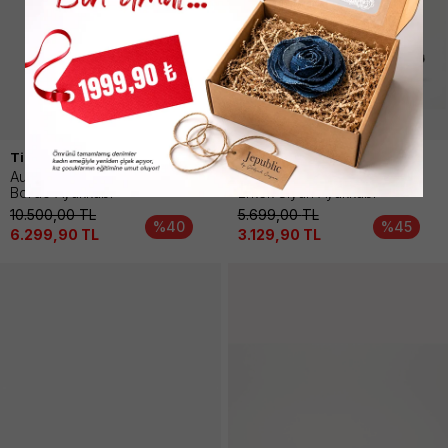
Timberland
Timberland
Authentıc Boat Shoe Erkek
Motıon Access Low Lace
Bordo Ayakkabı
Erkek Siyah Ayakkabı
10.500,00
TL
5.699,00
TL
%40
%45
6.299,90
TL
3.129,90
TL