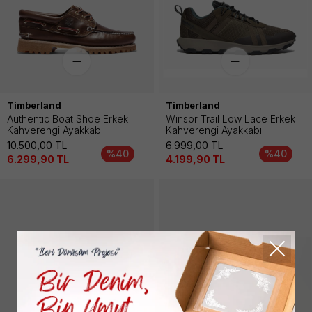
Timberland
Timberland
Authentıc Boat Shoe Erkek
Wınsor Traıl Low Lace Erkek
Kahverengi Ayakkabı
Kahverengi Ayakkabı
10.500,00
TL
6.999,00
TL
%40
%40
6.299,90
TL
4.199,90
TL