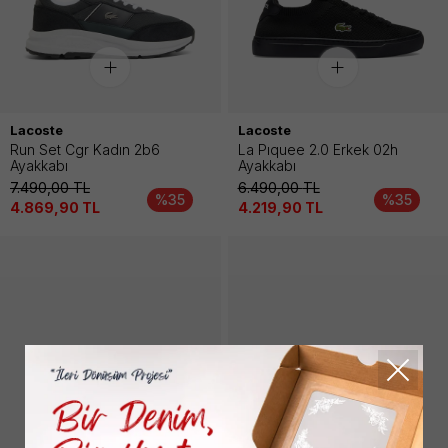
Lacoste
Lacoste
Run Set Cgr Kadın 2b6
La Pıquee 2.0 Erkek 02h
Ayakkabı
Ayakkabı
7.490,00
TL
6.490,00
TL
%35
%35
4.869,90
TL
4.219,90
TL