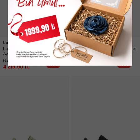
Lacoste
Lacoste
La Pıquee 2.0 Erkek 092
Tech Poınt Erkek 21g Ayakkabı
Ayakkabı
7.490,00
TL
6.490,00
TL
4.869,90
TL
%35
%35
4.219,90
TL