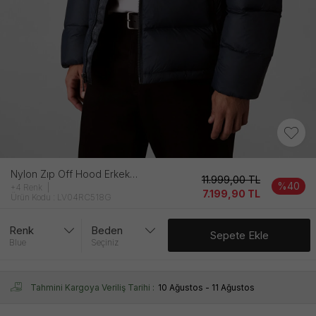
Nylon Zıp Off Hood Erkek Mavi̇ Mont
11.999,00
TL
%40
+4 Renk
7.199,90
TL
Ürün Kodu : LV04RC518G
Renk
Beden
Sepete Ekle
Blue
Seçiniz
Tahmini Kargoya Veriliş Tarihi :
10 Ağustos - 11 Ağustos