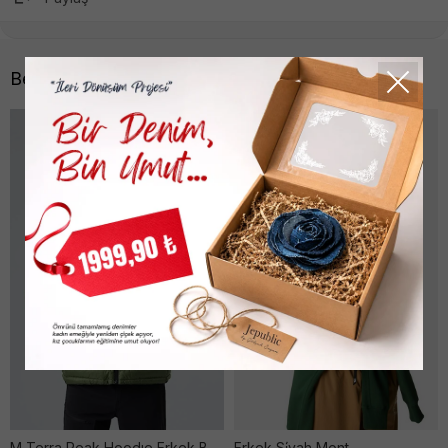
Benzer Ürünler
M Terra Peak Hoodıe Erkek Bark Mıst Mont
Erkek Si̇yah Mont