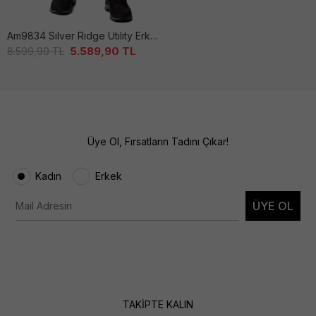
Am9834 Sılver Rıdge Utılıty Erkek Kahverengi̇ Pantolon
5.589,90
TL
8.599,90
TL
Üye Ol, Fırsatların Tadını Çıkar!
Kadın
Erkek
ÜYE OL
TAKİPTE KALIN