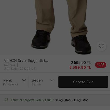
Am9834 Sılver Rıdge Utılıty Erkek Kahverengi̇ Pantolon
8.599,90
TL
%35
Tek Renk
5.589,90
TL
Ürün Kodu : 2012961221
Renk
Beden
Sepete Ekle
Kahverengi
Seçiniz
Tahmini Kargoya Veriliş Tarihi :
10 Ağustos - 11 Ağustos