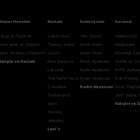
Müşteri Hizmetleri
Markalar
Koleksiyonlar
Kurumsal
Kargo & Teslimat
Calvin Klein
Yeni Sezon
Hakkımızda
İade/ İptal ve Değişim
Tommy Jeans
Erkek Giyim
Mağazalar
Nasıl Yardımcı Olabiliriz?
Guess
Kadın Giyim
Mesafeli Sat
İletişim ve Destek
New Balance
Erkek Ayakkabı
Gizlilik ve Çe
Lacoste
Kadın Ayakkabı
KVKK Aydınl
The North Face
Erkek Aksesuar
Franchising
Columbia
Kadın Aksesuar
İnsan Kaynak
Timberland
360° Sanal 
Vans
İletişim ve 
Stanley
Jepublic
Levi`s