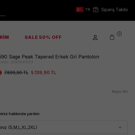
Sipariş Takibi
TR
0
İRİM
SALE 50% OFF
90 Sage Peak Tapered Erkek Gri̇ Pantolon
Kodu :
2095041023
7.899,90
TL
5.139,90
TL
Koyu Gri
iniz hakkında yardım
iniz (S,M,L,XL,2XL)