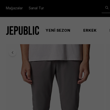
Mağazalar
Sanal Tur
YENİ SEZON
ERKEK
Anasayfa
Erkek
Ao3590 Sage Peak Tapered Erkek Gri̇