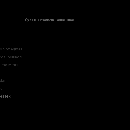
Üye Ol, Fırsatların Tadını Çıkar!
ış Sözleşmesi
rez Politikası
atma Metni
ları
Tur
Destek