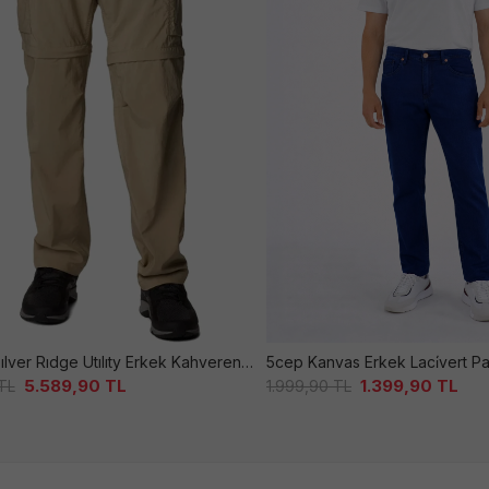
Am9834 Sılver Rıdge Utılıty Erkek Kahverengi̇ Pantolon
5cep Kanvas Erkek Laci̇vert P
5.589,90
TL
1.399,90
TL
TL
1.999,90
TL