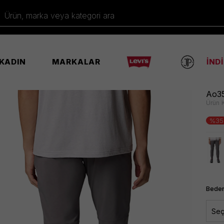
Ürün, marka veya kategori ara
KADIN
MARKALAR
İND
 Pantolon
Ao35
Ürün 
%35
Beden
Seç