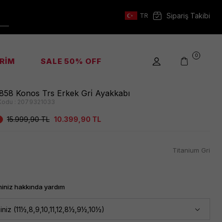
Sipariş Takibi
TR
0
İRİM
SALE 50% OFF
58 Konos Trs Erkek Gri̇ Ayakkabı
Kodu :
2079321033
15.999,90
TL
10.399,90
TL
Titanium Gri
iniz hakkında yardım
iniz (11½,8,9,10,11,12,8½,9½,10½)