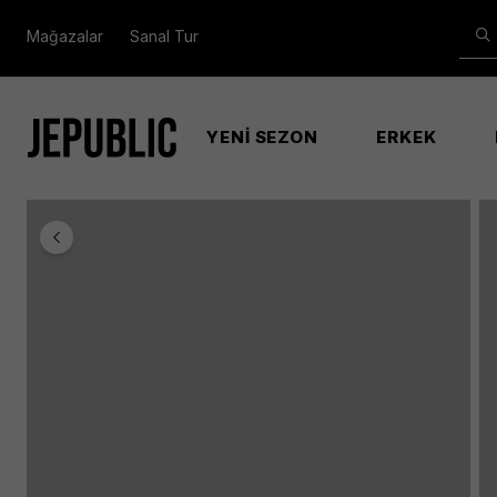
Mağazalar
Sanal Tur
YENİ SEZON
ERKEK
Anasayfa
Erkek
Bm2858 Konos Trs Erkek Gri̇ Ayakkabı