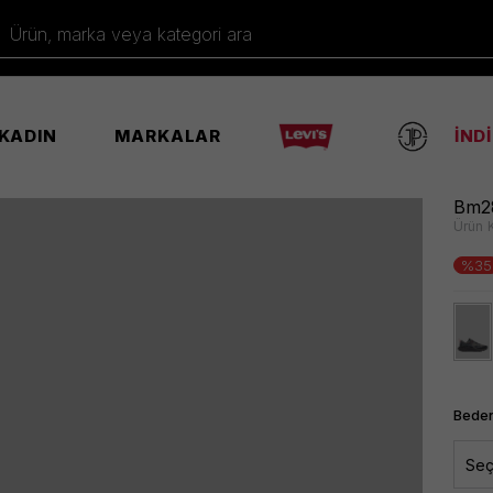
Ürün, marka veya kategori ara
KADIN
MARKALAR
İND
Bm28
Ürün 
%35
Beden
Seç