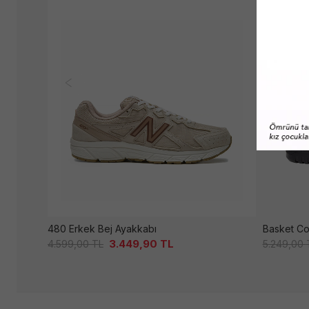
480 Erkek Bej Ayakkabı
Basket Cor
3.449,90
TL
4.599,00
TL
5.249,00