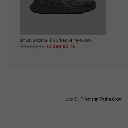
Bm2858 Konos Trs Erkek Gri̇ Ayakkabı
10.399,90
TL
15.999,90
TL
Üye Ol, Fırsatların Tadını Çıkar!