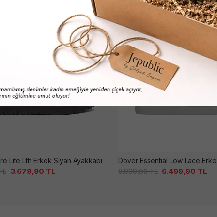
e Lıte Lth Erkek Si̇yah Ayakkabı
3.679,90
TL
6.499,90
TL
TL
9.999,00
TL