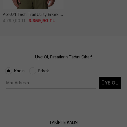
Ao1671 Tech Traıl Utılıty Erkek Si̇yah Ti̇şört
3.359,90
TL
4.799,90
TL
Üye Ol, Fırsatların Tadını Çıkar!
Kadın
Erkek
ÜYE OL
TAKİPTE KALIN