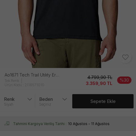
Ao1671 Tech Traıl Utılıty Erkek Si̇yah Ti̇şört
4.799,90
TL
%30
Tek Renk
3.359,90
TL
Ürün Kodu : 2118571010
Renk
Beden
Sepete Ekle
Siyah
Seçiniz
Tahmini Kargoya Veriliş Tarihi :
10 Ağustos - 11 Ağustos