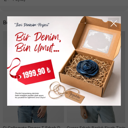
Benzer Ürünler
Gj Collegıate Rınger T Erkek Darıng Ocean Ti̇şört
Guess Erkek Baskılı Siyah Tişört