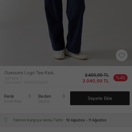
Guessxns Logo Tee Kadın Mavi̇ Ti̇şört
3.400,00
TL
%40
Tek Renk
2.040,00
TL
Ürün Kodu : W6GI03K2657
Renk
Beden
Sepete Ekle
Smart Blue
Seçiniz
Tahmini Kargoya Veriliş Tarihi :
10 Ağustos - 11 Ağustos