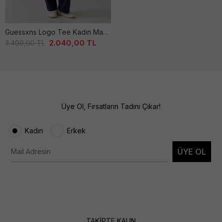
Guessxns Logo Tee Kadın Mavi̇ Ti̇şört
2.040,00
TL
3.400,00
TL
Üye Ol, Fırsatların Tadını Çıkar!
Kadın
Erkek
ÜYE OL
TAKİPTE KALIN