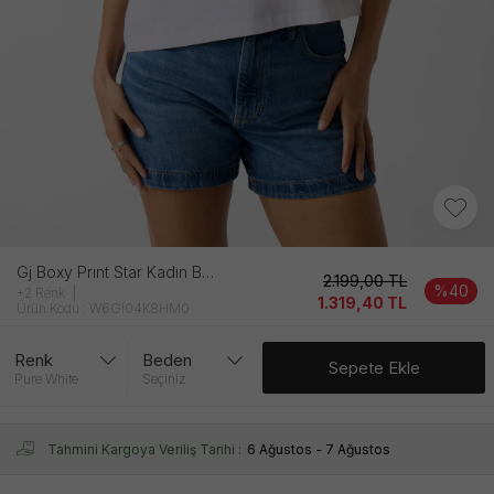
Gj Boxy Prınt Star Kadın Beyaz Ti̇şört
2.199,00
TL
%40
+2 Renk
1.319,40
TL
Ürün Kodu : W6GI04K8HM0
Renk
Beden
Sepete Ekle
Pure White
Seçiniz
Tahmini Kargoya Veriliş Tarihi :
6 Ağustos - 7 Ağustos