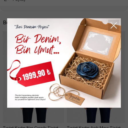
Benzer Ürünler
Tışört Kadın Nar Çıçeğı Ti̇şört
Tışört Kadın Açık Mavı Ti̇şört