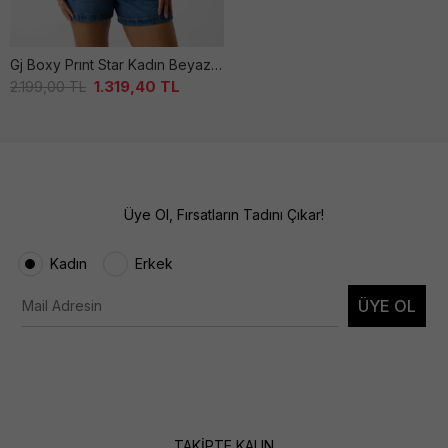
Gj Boxy Prınt Star Kadın Beyaz Ti̇şört
1.319,40
TL
2.199,00
TL
Üye Ol, Fırsatların Tadını Çıkar!
Kadın
Erkek
ÜYE OL
TAKİPTE KALIN