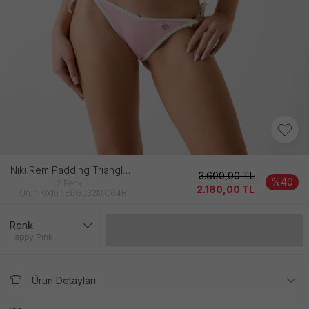
Nıkı Rem Paddıng Trıangle Kadın Pembe
3.600,00
TL
%40
+2 Renk
2.160,00
TL
Ürün Kodu : E6GJ32MC04R
Renk
Gelince Haber Ver
Happy Pınk
Ürün Detayları