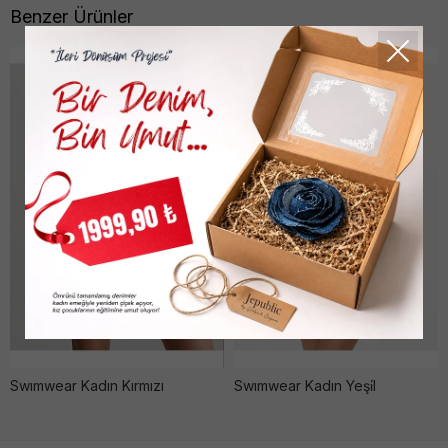
Benzer Ürünler
Swımwear Kadın Kırmızı
Swımwear Kadın Yeşi̇l