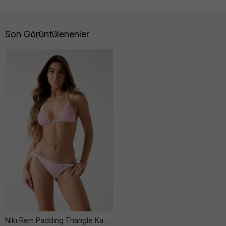
Son Görüntülenenler
Nıkı Rem Paddıng Trıangle Kadın Pembe