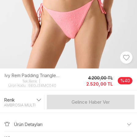
Ivy Rem Paddıng Trıangle Kadın Çok Renkli̇
4.200,00
TL
%40
Tek Renk
2.520,00
TL
Ürün Kodu : E6GJ34MC040
Renk
Gelince Haber Ver
AMBROSIA MULTI
Ürün Detayları