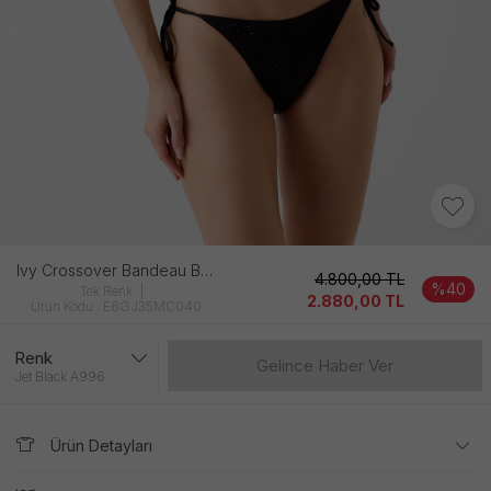
Ivy Crossover Bandeau Bra Kadın Si̇yah
4.800,00
TL
%40
Tek Renk
2.880,00
TL
Ürün Kodu : E6GJ35MC040
Renk
Gelince Haber Ver
Jet Black A996
Ürün Detayları