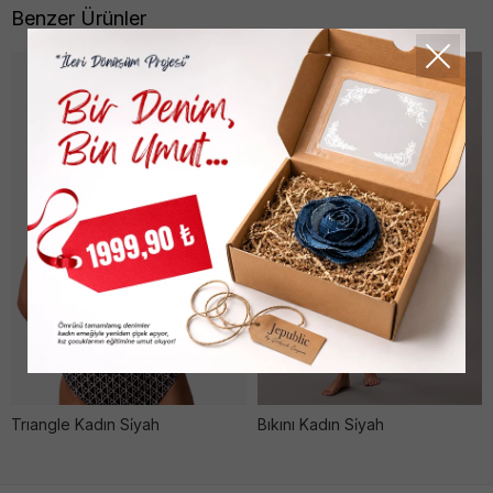
Benzer Ürünler
Trıangle Kadın Si̇yah
Bıkını Kadın Si̇yah