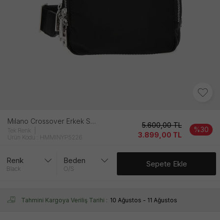
Mılano Crossover Erkek Si̇yah Çanta
5.600,00
TL
%30
Tek Renk
3.899,00
TL
Ürün Kodu : HMMINYP5226
Renk
Beden
Sepete Ekle
Black
O/S
Tahmini Kargoya Veriliş Tarihi :
10 Ağustos - 11 Ağustos