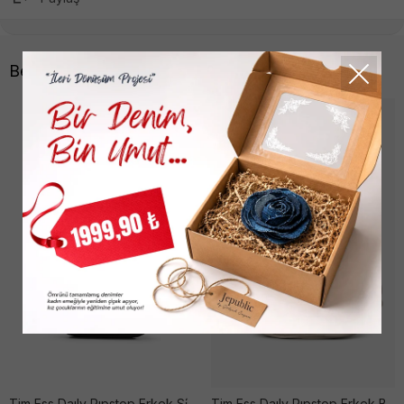
Benzer Ürünler
Tjm Ess Daıly Rıpstop Erkek Si̇yah Çanta
Tjm Ess Daıly Rıpstop Erkek Bej Çanta