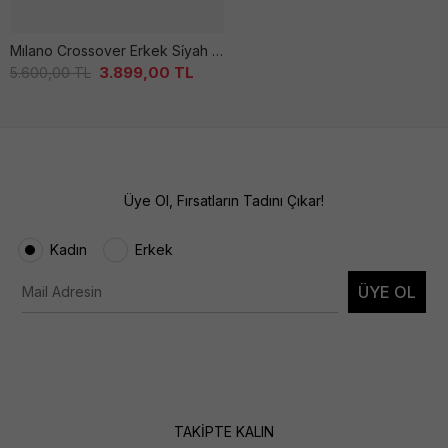
Mılano Crossover Erkek Si̇yah Çanta
3.899,00
TL
5.600,00
TL
Üye Ol, Fırsatların Tadını Çıkar!
Kadın
Erkek
ÜYE OL
TAKİPTE KALIN