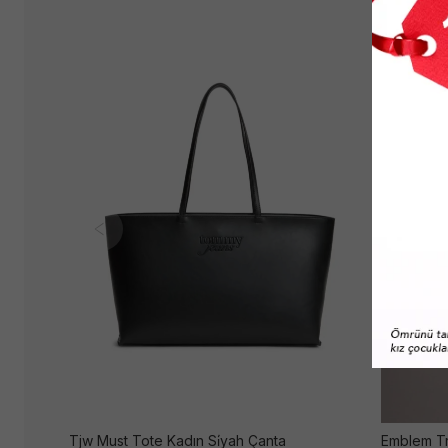
Tjw Must Tote Kadın Si̇yah Çanta