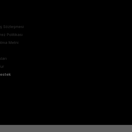
ış Sözleşmesi
rez Politikası
atma Metni
ları
Tur
Destek