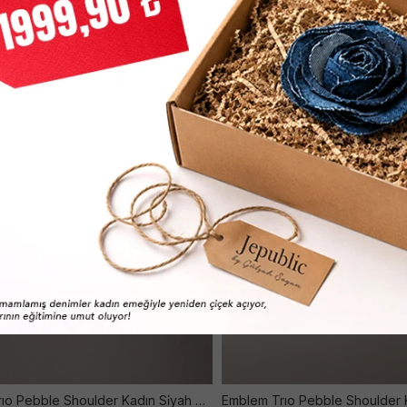
Emblem Trıo Pebble Shoulder Kadın Si̇yah Çanta