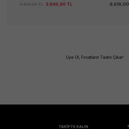
3.849,90
TL
8.619,0
5.499,00
TL
Üye Ol, Fırsatların Tadını Çıkar!
TAKİPTE KALIN