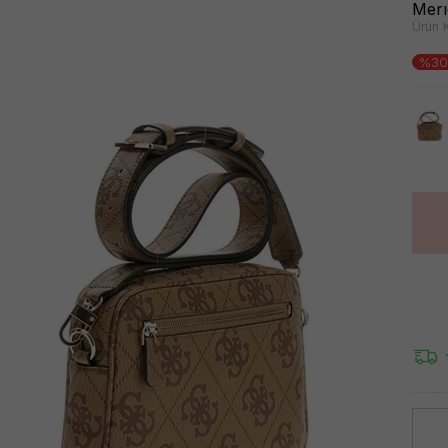
Merı
Ürün 
%30