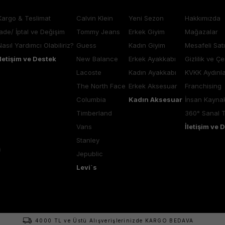
Kargo & Teslimat
Calvin Klein
Yeni Sezon
Hakkımızda
İade/ İptal ve Değişim
Tommy Jeans
Erkek Giyim
Mağazalar
Nasıl Yardımcı Olabiliriz?
Guess
Kadın Giyim
Mesafeli Sat
İletişim ve Destek
New Balance
Erkek Ayakkabı
Gizlilik ve Çe
Lacoste
Kadın Ayakkabı
KVKK Aydınl
The North Face
Erkek Aksesuar
Franchising
Columbia
Kadın Aksesuar
İnsan Kaynak
Timberland
360° Sanal 
Vans
İletişim ve 
Stanley
Jepublic
Levi`s
4000 TL ve Üstü Alışverişlerinizde KARGO BEDAVA