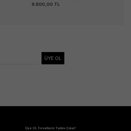
9.800,00
TL
9.
ÜYE OL
Üye Ol, Fırsatların Tadını Çıkar!