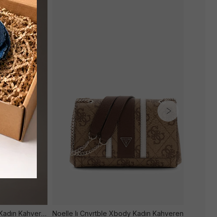
Emblem Trıo Pebble Shoulder Kadın Kahverengi̇ Çanta
Noelle Iı Cnvrtble Xbody Kadın Kahverengi̇ Çanta