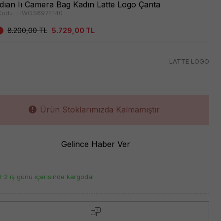
dıan Iı Camera Bag Kadın Latte Logo Çanta
Kodu :
HWOS6974140
8.200,00
TL
5.729,00
TL
LATTE LOGO
Ürün Stoklarımızda Kalmamıştır
Gelince Haber Ver
1-2 iş günü içerisinde kargoda!