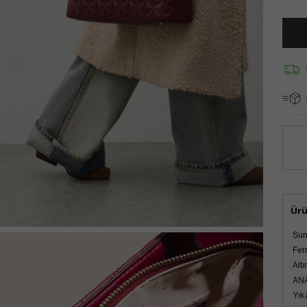
Ürü
Suni
Fer
Alt
ANA
Yık