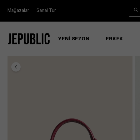
Mağazalar
Sanal Tur
YENİ SEZON
ERKEK
Anasayfa
Kadın
Paısleıgh Gırlfrıend Satchel Kadın Bor