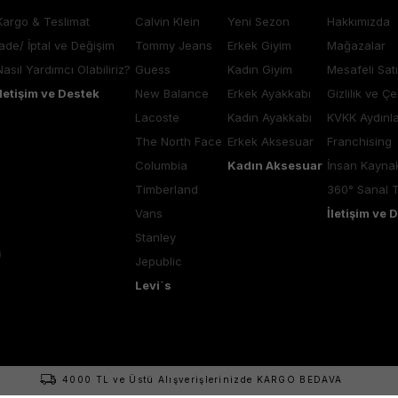
Kargo & Teslimat
Calvin Klein
Yeni Sezon
Hakkımızda
İade/ İptal ve Değişim
Tommy Jeans
Erkek Giyim
Mağazalar
Nasıl Yardımcı Olabiliriz?
Guess
Kadın Giyim
Mesafeli Sat
İletişim ve Destek
New Balance
Erkek Ayakkabı
Gizlilik ve Çe
Lacoste
Kadın Ayakkabı
KVKK Aydınl
The North Face
Erkek Aksesuar
Franchising
Columbia
Kadın Aksesuar
İnsan Kaynak
Timberland
360° Sanal 
Vans
İletişim ve 
Stanley
Jepublic
Levi`s
4000 TL ve Üstü Alışverişlerinizde KARGO BEDAVA