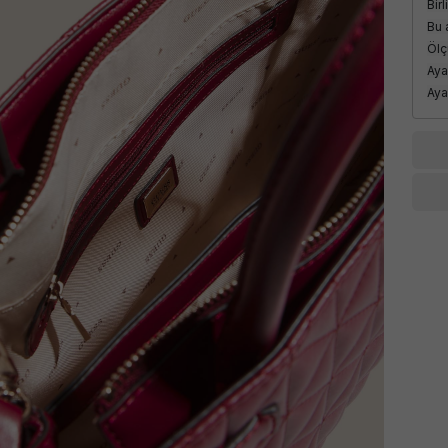
Bir
Bu 
Ölç
Aya
Aya