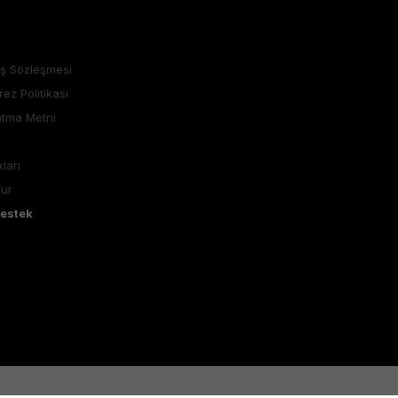
ış Sözleşmesi
rez Politikası
atma Metni
ları
Tur
Destek