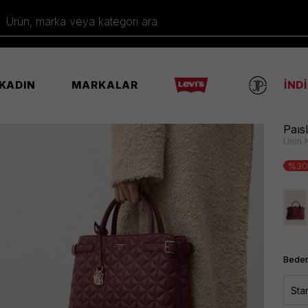
Ürün, marka veya kategori ara
KADIN
MARKALAR
İND
do Çanta
Paıs
Ürün 
%30
Beden
Sta