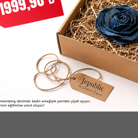
Emblem Trıo Pebble Shoulder Kadın Si̇yah Çanta
0
TL
8.619,00
TL