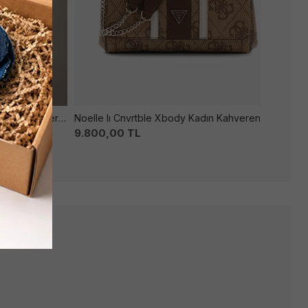
Emblem Trıo Pebble Shoulder Kadın Kahverengi̇ Çanta
Noelle Iı Cnvrtble Xbody Kadın Kahverengi̇ Çanta
9.800,00
TL
9.