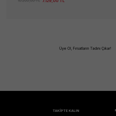
7.129,00
TL
10.200,00
TL
Üye Ol, Fırsatların Tadını Çıkar!
TAKİPTE KALIN