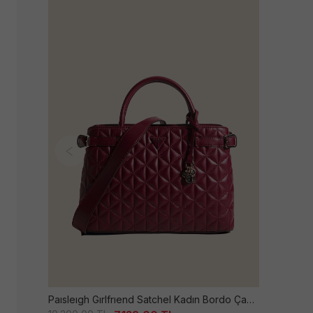
Paısleıgh Gırlfrıend Satchel Kadın Bordo Çanta