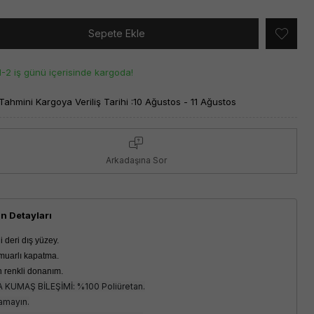
Sepete Ekle
1-2 iş günü içerisinde kargoda!
Tahmini Kargoya Veriliş Tarihi :
10 Ağustos - 11 Ağustos
Arkadaşına Sor
n Detayları
 deri dış yüzey.
muarlı kapatma.
ın renkli donanım.
 KUMAŞ BİLEŞİMİ: %100 Poliüretan.
amayın.