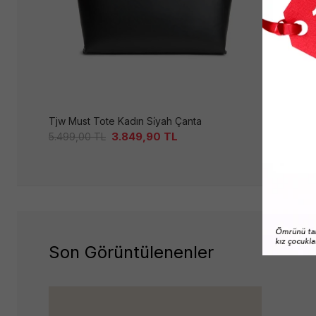
Tjw Must Tote Kadın Si̇yah Çanta
3.849,90
TL
8.619,0
5.499,00
TL
Son Görüntülenenler