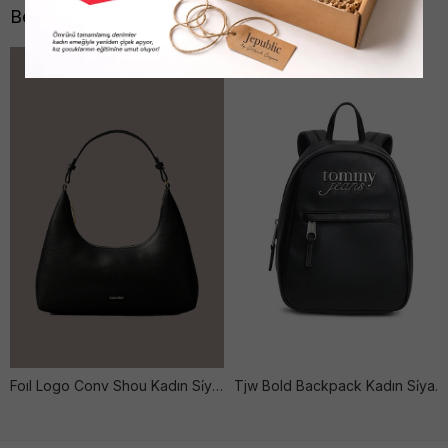
Benzer Ürünler
Foıl Logo Conv Shou Kadın Si̇yah Çanta
Tjw Bold Backpack Kadın Si̇yah Çanta