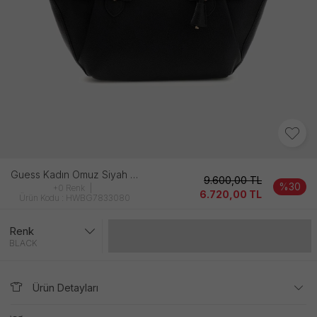
Guess Kadın Omuz Siyah Çanta
9.600,00
TL
%30
+0 Renk
6.720,00
TL
Ürün Kodu : HWBG7833080
Renk
Gelince Haber Ver
BLACK
Ürün Detayları