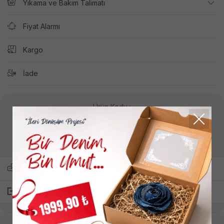
Yıkama ve Bakım Talimatı
Fiyat Alarmı
Kargo
İade
Ürün Kodu :
HWBG7833080
Yukarıdaki ürün kodunu kullanarak müşteri hizmetlerimizden
bilgi alıp sipariş oluşturabilirsiniz.
Arkadaşına Sor
Paylaş