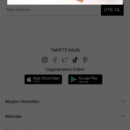
ÜYE OL
TAKİPTE KALIN
Uygulamamızı İndirin
Müşteri Hizmetleri
Markalar