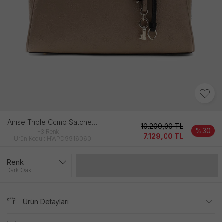
Anıse Trıple Comp Satchel Kadın Dark Oak Çanta
10.200,00
TL
%30
+3 Renk
7.129,00
TL
Ürün Kodu : HWPD9916060
Renk
Gelince Haber Ver
Dark Oak
Ürün Detayları