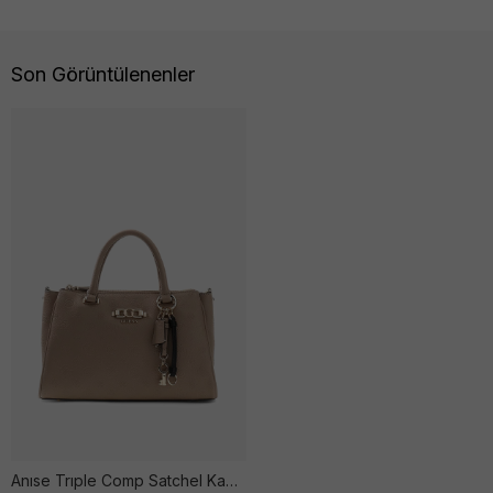
Son Görüntülenenler
Anıse Trıple Comp Satchel Kadın Dark Oak Çanta