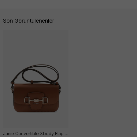
Son Görüntülenenler
Janıe Convertıble Xbody Flap Kadın Kahverengi̇ Çanta