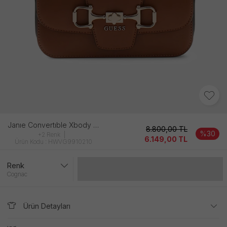
Janıe Convertıble Xbody Flap Kadın Kahverengi̇ Çanta
8.800,00
TL
%30
+2 Renk
6.149,00
TL
Ürün Kodu : HWVG9910210
Renk
Gelince Haber Ver
Cognac
Ürün Detayları