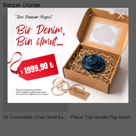
Benzer Ürünler
Ck Convertıble Chaın Small Kadın Kırmızı Çanta
Patsıe Top Handle Flap Kadın Si̇yah Çanta