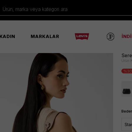
Ürün, marka veya kategori ara
KADIN
MARKALAR
İND
Pale Moc Çanta
Sere
Ürün 
%30
Beden
Sta