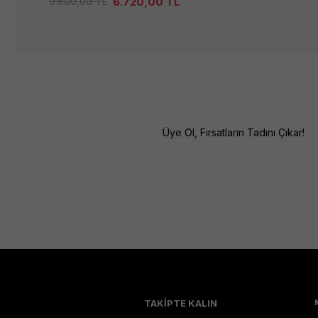
6.720,00
TL
9.600,00
TL
Üye Ol, Fırsatların Tadını Çıkar!
TAKİPTE KALIN