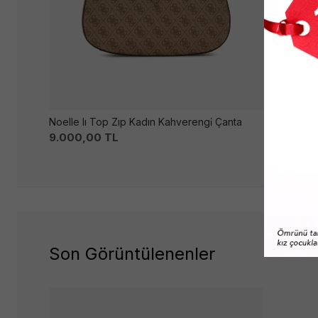
Noelle Iı Top Zıp Kadın Kahverengi̇ Çanta
Woven Med
9.000,00
TL
9.769,0
Son Görüntülenenler