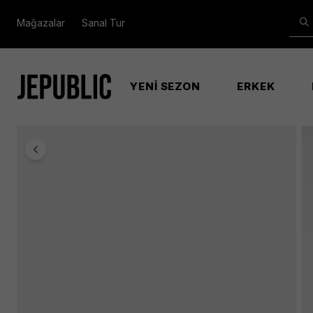
Mağazalar
Sanal Tur
YENİ SEZON
ERKEK
Anasayfa
Kadın
Serenova Cnvrtble Xbody Flap Kadın 