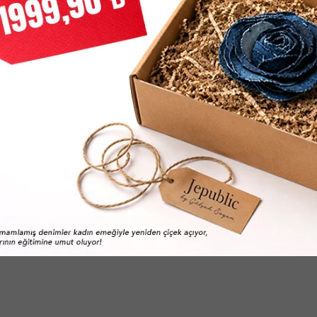
ıum Carryall Kadın Si̇yah Çanta
Bold Ck Elongated Mını Kadın K
0
TL
4.409,90
TL
6.299,00
TL