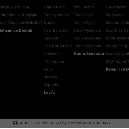
Kargo & Teslimat
Calvin Klein
Yeni Sezon
Hakkımızda
İade/ İptal ve Değişim
Tommy Jeans
Erkek Giyim
Mağazalar
Nasıl Yardımcı Olabiliriz?
Guess
Kadın Giyim
Mesafeli Sat
İletişim ve Destek
New Balance
Erkek Ayakkabı
Gizlilik ve Çe
Lacoste
Kadın Ayakkabı
KVKK Aydınl
The North Face
Erkek Aksesuar
Franchising
Columbia
Kadın Aksesuar
İnsan Kaynak
Timberland
360° Sanal 
Vans
İletişim ve 
Stanley
Jepublic
Levi`s
4000 TL ve Üstü Alışverişlerinizde KARGO BEDAVA