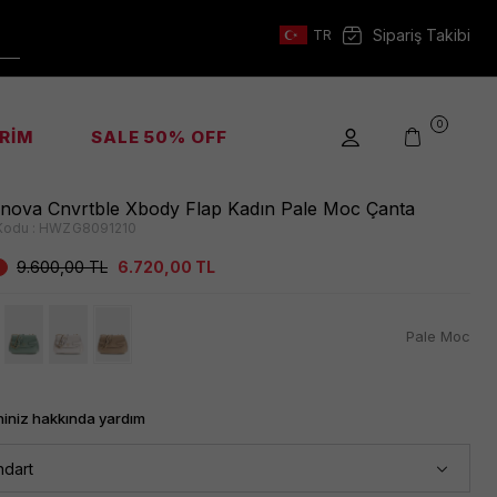
Sipariş Takibi
TR
0
İRİM
SALE 50% OFF
nova Cnvrtble Xbody Flap Kadın Pale Moc Çanta
Kodu :
HWZG8091210
9.600,00
TL
6.720,00
TL
Pale Moc
iniz hakkında yardım
ndart