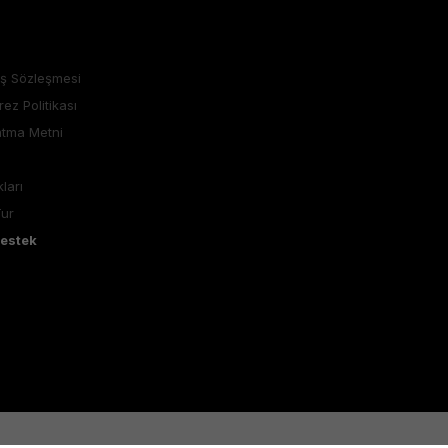
ış Sözleşmesi
rez Politikası
atma Metni
ları
Tur
Destek