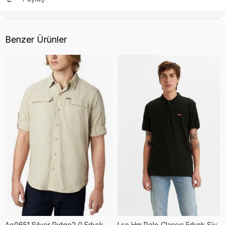
Benzer Ürünler
Ao0651 Sılver Rıdge2 0 Erkek Bej Gömlek
Lse Hm Polo Classıc Erkek Si̇yah Gömlek