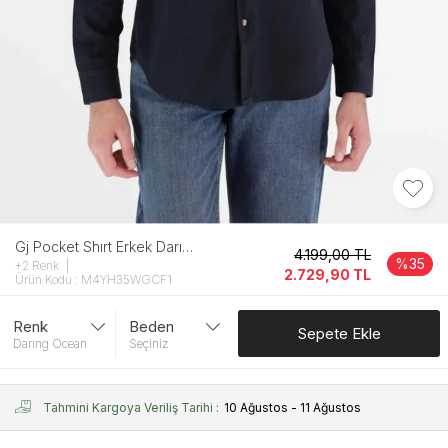
Gj Pocket Shırt Erkek Darıng Ocean Gömlek
4.199,00
TL
%35
+2 Renk
2.729,90
TL
Ürün Kodu : M4YH35WGCF1
Renk
Beden
Sepete Ekle
Darıng Ocean
Seçiniz
Tahmini Kargoya Veriliş Tarihi :
10 Ağustos - 11 Ağustos