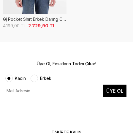
Gj Pocket Shırt Erkek Darıng Ocean Gömlek
2.729,90
TL
4.199,00
TL
Üye Ol, Fırsatların Tadını Çıkar!
Kadın
Erkek
ÜYE OL
TAKİPTE KALIN