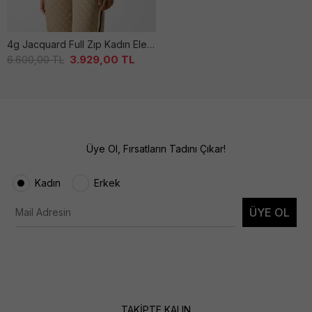
4g Jacquard Full Zıp Kadın Elegant Sweatshırt
3.929,00
TL
6.600,00
TL
Üye Ol, Fırsatların Tadını Çıkar!
Kadın
Erkek
ÜYE OL
TAKİPTE KALIN