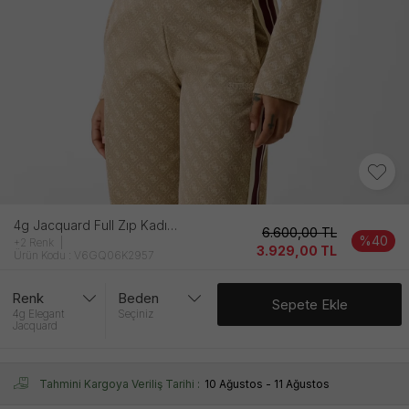
4g Jacquard Full Zıp Kadın Elegant Sweatshırt
6.600,00
TL
%40
+2 Renk
3.929,00
TL
Ürün Kodu : V6GQ06K2957
Renk
Beden
Sepete Ekle
4g Elegant
Seçiniz
Jacquard
Tahmini Kargoya Veriliş Tarihi :
10 Ağustos - 11 Ağustos