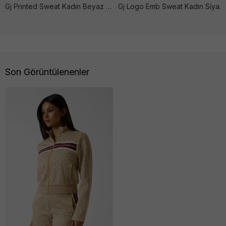
Gj Prınted Sweat Kadın Beyaz Sweatshırt
Gj Logo Emb Sweat Kadın Si̇yah Sweatshırt
Son Görüntülenenler