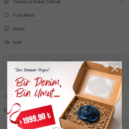
Yıkama ve Bakım Talimatı
Fiyat Alarmı
Kargo
İade
Ürün Kodu :
Z6GQ07K2849
Yukarıdaki ürün kodunu kullanarak müşteri hizmetlerimizden
bilgi alıp sipariş oluşturabilirsiniz.
Arkadaşına Sor
Paylaş