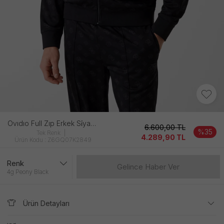
Ovıdıo Full Zıp Erkek Si̇yah Sweatshırt
6.600,00
TL
%35
Tek Renk
4.289,90
TL
Ürün Kodu : Z6GQ07K2849
Renk
Gelince Haber Ver
4g Peony Black
Ürün Detayları