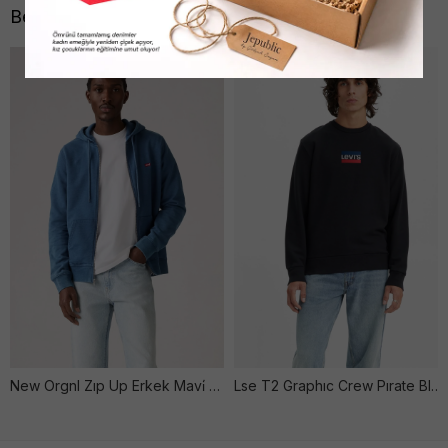
Benzer Ürünler
New Orgnl Zıp Up Erkek Mavi̇ Sweatshırt
Lse T2 Graphıc Crew Pırate Black