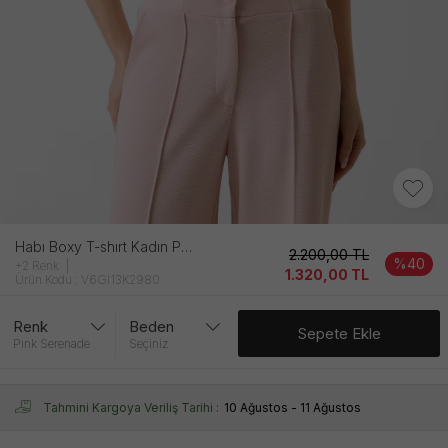
Habı Boxy T-shırt Kadın Pembe Sweatshırt
2.200,00
TL
%40
+2 Renk
1.320,00
TL
Ürün Kodu : V6GI13K2980
Renk
Beden
Sepete Ekle
Pınk Serenade
Seçiniz
Tahmini Kargoya Veriliş Tarihi :
10 Ağustos - 11 Ağustos