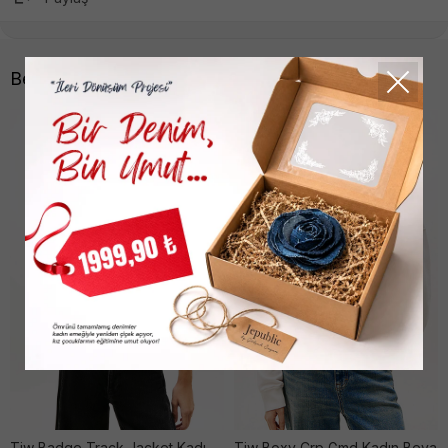
Benzer Ürünler
Tjw Badge Track Jacket Kadın Si̇yah Sweatshırt
Tjw Boxy Crp Gmd Kadın Beyaz Sweatshırt