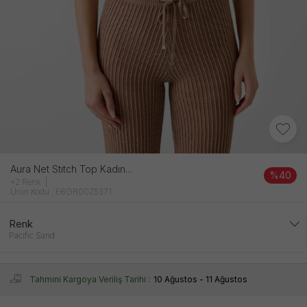
Aura Net Stıtch Top Kadın Bej Tri̇ko
%40
+2 Renk
Ürün Kodu : E6GR00Z5371
Renk
Pacıfıc Sand
Tahmini Kargoya Veriliş Tarihi :
10 Ağustos - 11 Ağustos