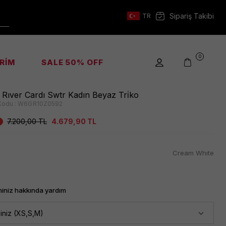
Sipariş Takibi
TR
0
İRİM
SALE 50% OFF
 Rıver Cardı Swtr Kadın Beyaz Tri̇ko
Kodu :
W6GR10Z0592
7.200,00
TL
4.679,90
TL
Cream Whıte
iniz hakkında yardım
iniz (XS,S,M)