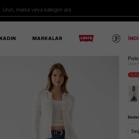
Ürün, marka veya kategori ara
KADIN
MARKALAR
İND
ko
Polo
Ürün 
%35
Beden
Seç