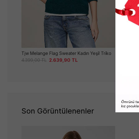
Tjw Melange Flag Sweater Kadın Yeşi̇l Tri̇ko
Tjw Center
2.639,90
TL
4.399,00
TL
3.999,00
Son Görüntülenenler