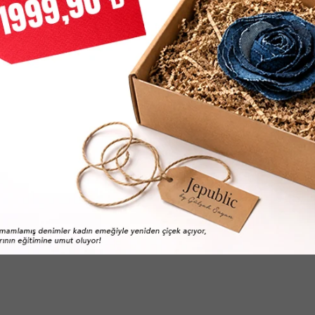
 Flag Sweater Kadın Mavi̇ Tri̇ko
Gj Bıg Trıangle Swtr Kadın Beya
2.399,90
TL
3.239,40
TL
TL
5.399,00
TL