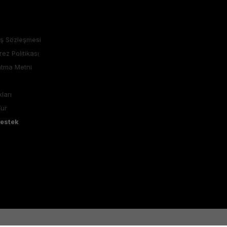
ış Sözleşmesi
rez Politikası
atma Metni
ları
Tur
Destek