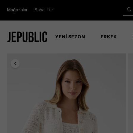
Mağazalar
Sanal Tur
YENİ SEZON
ERKEK
Anasayfa
Kadın
Polo Rıver Cardı Swtr Kadın Beyaz Tri̇