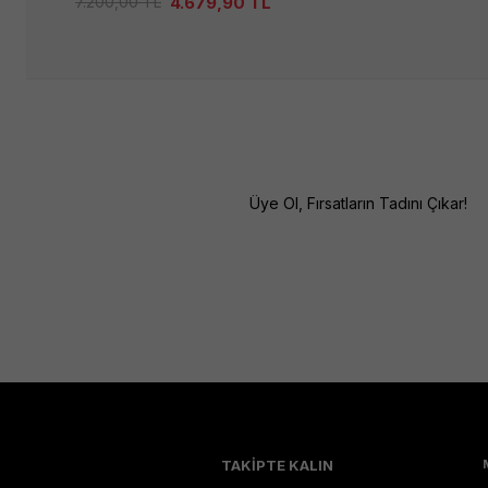
4.679,90
TL
7.200,00
TL
Üye Ol, Fırsatların Tadını Çıkar!
TAKİPTE KALIN