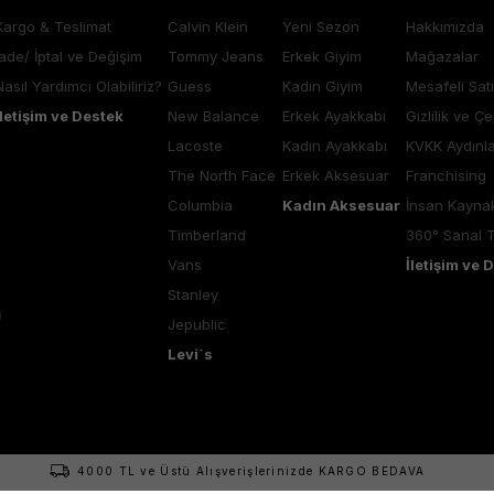
Kargo & Teslimat
Calvin Klein
Yeni Sezon
Hakkımızda
İade/ İptal ve Değişim
Tommy Jeans
Erkek Giyim
Mağazalar
Nasıl Yardımcı Olabiliriz?
Guess
Kadın Giyim
Mesafeli Sat
İletişim ve Destek
New Balance
Erkek Ayakkabı
Gizlilik ve Çe
Lacoste
Kadın Ayakkabı
KVKK Aydınl
The North Face
Erkek Aksesuar
Franchising
Columbia
Kadın Aksesuar
İnsan Kaynak
Timberland
360° Sanal 
Vans
İletişim ve 
Stanley
Jepublic
Levi`s
4000 TL ve Üstü Alışverişlerinizde KARGO BEDAVA