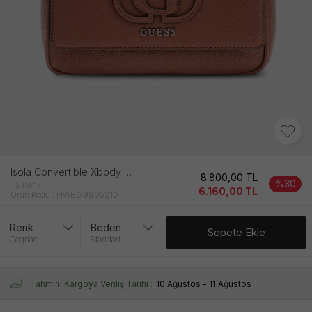
Isola Convertıble Xbody Flap Kadın Kahverengi̇ Çanta
8.800,00
TL
%30
+2 Renk
6.160,00
TL
Ürün Kodu : HWBG9905210
Renk
Beden
Sepete Ekle
Cognac
Standart
Tahmini Kargoya Veriliş Tarihi :
10 Ağustos - 11 Ağustos