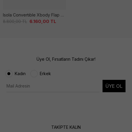
Isola Convertıble Xbody Flap Kadın Kahverengi̇ Çanta
6.160,00
TL
8.800,00
TL
Üye Ol, Fırsatların Tadını Çıkar!
Kadın
Erkek
ÜYE OL
TAKİPTE KALIN