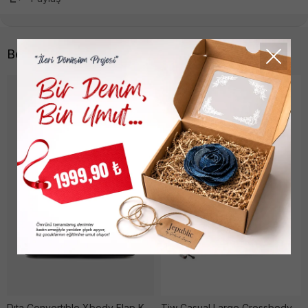
Benzer Ürünler
Dıta Convertıble Xbody Flap Kadın Si̇yah Çanta
Tjw Casual Large Crossbody Kadın Kahverengi̇ Çanta