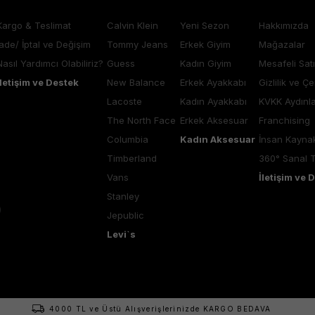
Kargo & Teslimat
Calvin Klein
Yeni Sezon
Hakkımızda
İade/ İptal ve Değişim
Tommy Jeans
Erkek Giyim
Mağazalar
Nasıl Yardımcı Olabiliriz?
Guess
Kadın Giyim
Mesafeli Sat
İletişim ve Destek
New Balance
Erkek Ayakkabı
Gizlilik ve Çe
Lacoste
Kadın Ayakkabı
KVKK Aydınl
The North Face
Erkek Aksesuar
Franchising
Columbia
Kadın Aksesuar
İnsan Kaynak
Timberland
360° Sanal 
Vans
İletişim ve 
Stanley
Jepublic
Levi`s
4000 TL ve Üstü Alışverişlerinizde KARGO BEDAVA