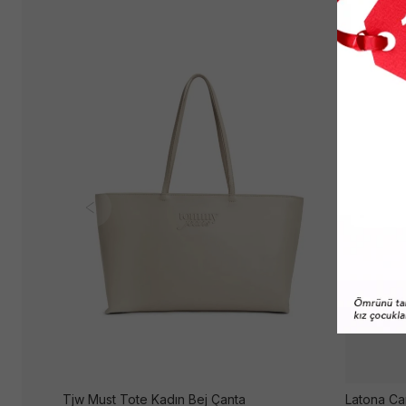
Tjw Must Tote Kadın Bej Çanta