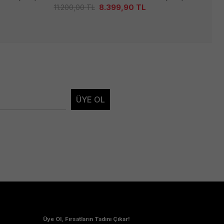
8.399,90
TL
11.200,00
TL
6.5
ÜYE OL
Üye Ol, Fırsatların Tadını Çıkar!