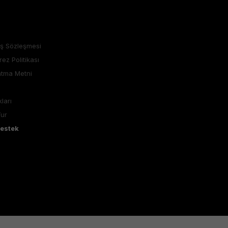
ış Sözleşmesi
rez Politikası
atma Metni
ları
Tur
Destek