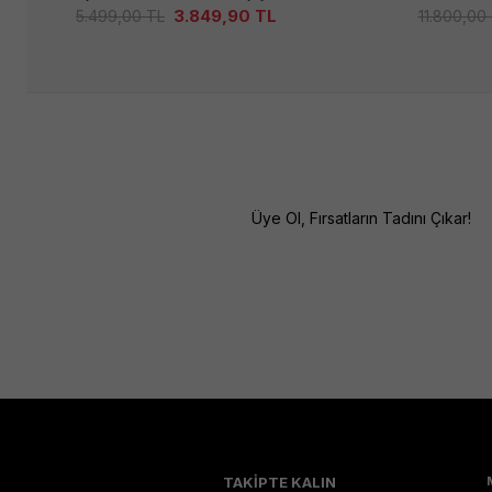
3.849,90
TL
5.499,00
TL
11.800,00
Üye Ol, Fırsatların Tadını Çıkar!
TAKİPTE KALIN