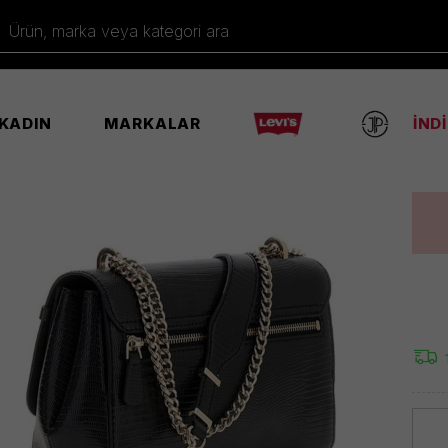
Gues
Ürün 
Ürün, marka veya kategori ara
%30
KADIN
MARKALAR
İND