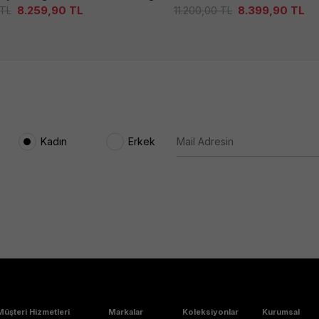
8.259,90
TL
8.399,90
TL
TL
11.200,00
TL
Kadın
Erkek
Müşteri Hizmetleri
Markalar
Koleksiyonlar
Kurumsal