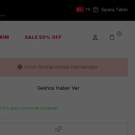
s Kadın Çapraz Siyah Çanta
Kodu :
HWKG9721210
Sipariş Takibi
TR
8.800,00
TL
6.160,00
TL
0
İRİM
SALE 50% OFF
BLACK
Ürün Stoklarımızda Kalmamıştır
Gelince Haber Ver
1-2 iş günü içerisinde kargoda!