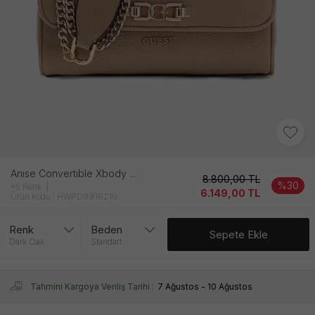
Anıse Convertıble Xbody Flap Kadın Dark Oak Çanta
8.800,00
TL
%30
+5 Renk
6.149,00
TL
Ürün Kodu : HWPD9916210
Renk
Beden
Sepete Ekle
Dark Oak
Standart
Tahmini Kargoya Veriliş Tarihi :
7 Ağustos - 10 Ağustos