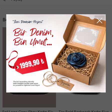
Benzer Ürünler
Foıl Logo Conv Shou Kadın Si̇yah Çanta
Tjw Bold Backpack Kadın Si̇yah Çanta