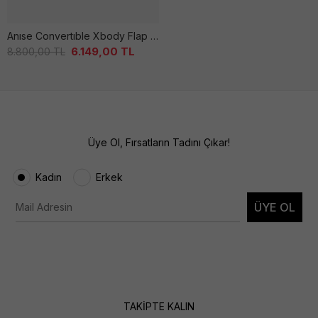
Anıse Convertıble Xbody Flap Kadın Dark Oak Çanta
6.149,00
TL
8.800,00
TL
Üye Ol, Fırsatların Tadını Çıkar!
Kadın
Erkek
ÜYE OL
TAKİPTE KALIN