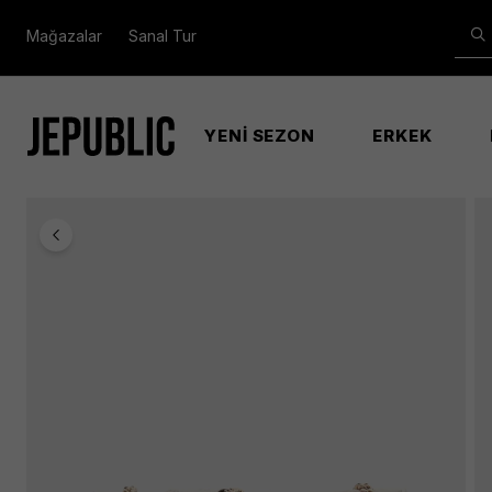
Mağazalar
Sanal Tur
YENİ SEZON
ERKEK
Anasayfa
Kadın
Anıse Convertıble Xbody Flap Kadın B