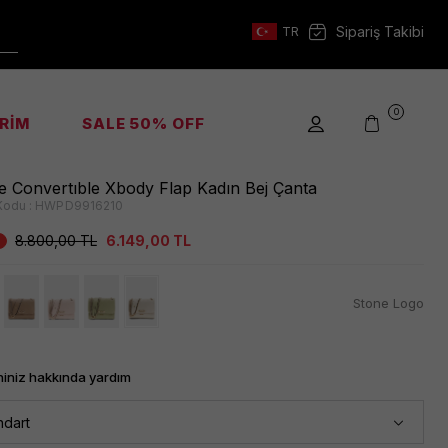
Sipariş Takibi
TR
0
İRİM
SALE 50% OFF
e Convertıble Xbody Flap Kadın Bej Çanta
Kodu :
HWPD9916210
8.800,00
TL
6.149,00
TL
Stone Logo
iniz hakkında yardım
ndart