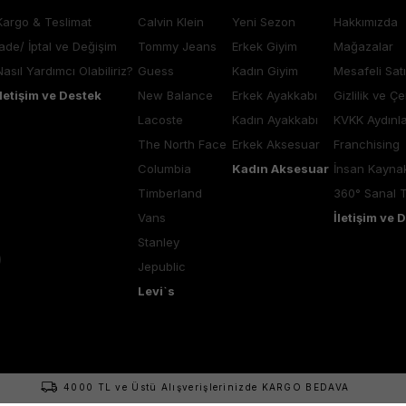
Kargo & Teslimat
Calvin Klein
Yeni Sezon
Hakkımızda
İade/ İptal ve Değişim
Tommy Jeans
Erkek Giyim
Mağazalar
Nasıl Yardımcı Olabiliriz?
Guess
Kadın Giyim
Mesafeli Sat
İletişim ve Destek
New Balance
Erkek Ayakkabı
Gizlilik ve Çe
Lacoste
Kadın Ayakkabı
KVKK Aydınl
The North Face
Erkek Aksesuar
Franchising
Columbia
Kadın Aksesuar
İnsan Kaynak
Timberland
360° Sanal 
Vans
İletişim ve 
Stanley
Jepublic
Levi`s
4000 TL ve Üstü Alışverişlerinizde KARGO BEDAVA