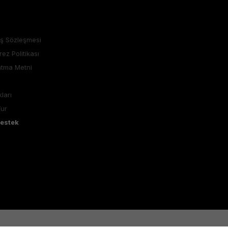
ış Sözleşmesi
rez Politikası
atma Metni
ları
Tur
Destek