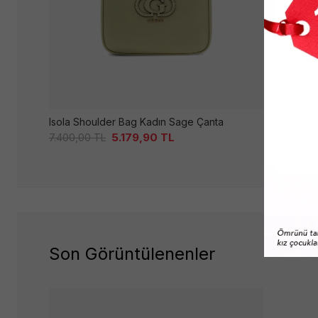
Isola Shoulder Bag Kadın Sage Çanta
5.179,90
TL
7.400,00
TL
6.049,00
Son Görüntülenenler