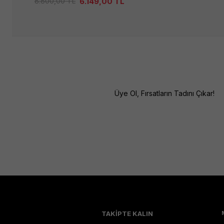
6.149,00
TL
8.800,00
TL
Üye Ol, Fırsatların Tadını Çıkar!
TAKİPTE KALIN