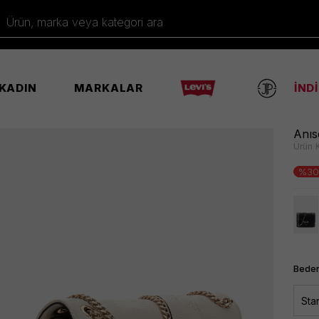
Ürün, marka veya kategori ara
KADIN
MARKALAR
İND
ej Çanta
Anıs
Ürün 
%30
Beden
Sta