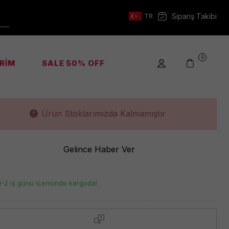
s Kadın Omuz Renkli Çanta
Kodu :
HWRB9308180
Sipariş Takibi
TR
10.200,00
TL
7.140,00
TL
0
İRİM
SALE 50% OFF
Natural/cognac
Ürün Stoklarımızda Kalmamıştır
Gelince Haber Ver
1-2 iş günü içerisinde kargoda!