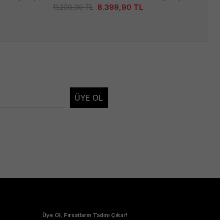
8.399,90
TL
11.200,00
TL
6.5
ÜYE OL
Üye Ol, Fırsatların Tadını Çıkar!