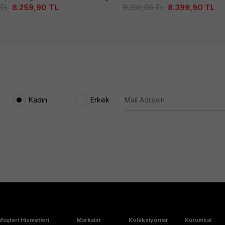
8.259,90
TL
8.399,90
TL
TL
11.200,00
TL
Kadın
Erkek
Müşteri Hizmetleri
Markalar
Koleksiyonlar
Kurumsal