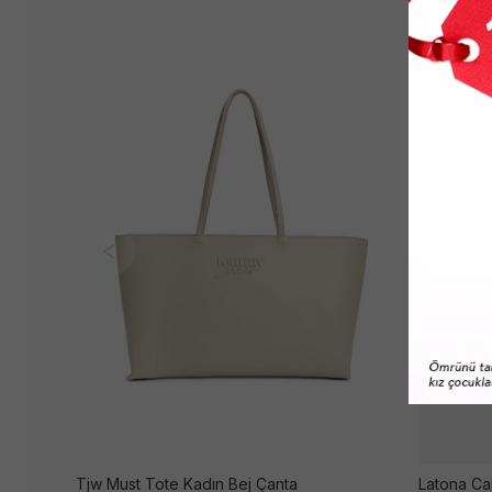
Tjw Must Tote Kadın Bej Çanta