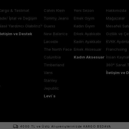
Kargo & Teslimat
Calvin Klein
Yeni Sezon
Hakkımızda
İade/ İptal ve Değişim
Tommy Jeans
Erkek Giyim
Mağazalar
Nasıl Yardımcı Olabiliriz?
Guess
Kadın Giyim
Mesafeli Sat
İletişim ve Destek
New Balance
Erkek Ayakkabı
Gizlilik ve Çe
Lacoste
Kadın Ayakkabı
KVKK Aydınl
The North Face
Erkek Aksesuar
Franchising
Columbia
Kadın Aksesuar
İnsan Kaynak
Timberland
360° Sanal 
Vans
İletişim ve 
Stanley
Jepublic
Levi`s
4000 TL ve Üstü Alışverişlerinizde KARGO BEDAVA