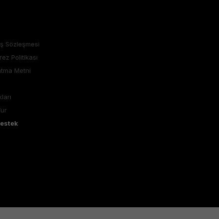
ış Sözleşmesi
rez Politikası
atma Metni
ları
Tur
Destek