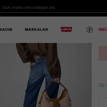
Gues
Ürün 
Ürün, marka veya kategori ara
%30
KADIN
MARKALAR
İND