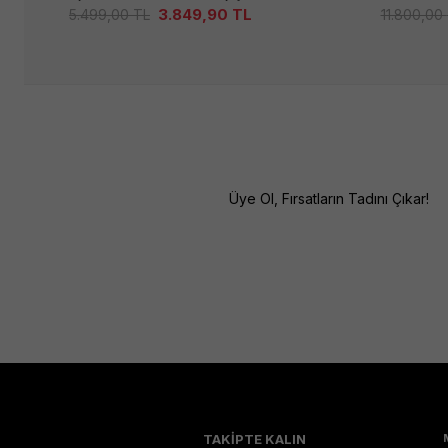
3.849,90
TL
5.499,00
TL
11.800,00
Üye Ol, Fırsatların Tadını Çıkar!
TAKİPTE KALIN