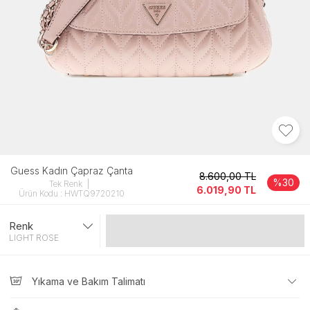
Guess Kadın Çapraz Çanta
8.600,00
TL
%30
Tek Renk
6.019,90
TL
Ürün Kodu : HWTQ9720210
Renk
Gelince Haber Ver
LIGHT ROSE
Yıkama ve Bakım Talimatı