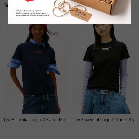
Benzer Ürünler
Tjw Essentıal Logo 2 Kadın Mavi̇ Ti̇şört
Tjw Essentıal Logo 2 Kadın Si̇yah Ti̇şört