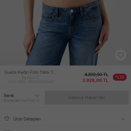
Guess Kadın Polo Yaka Tişört
4.200,00
TL
%30
Tek Renk
2.929,00
TL
Ürün Kodu : W6GP17K2946
Renk
Gelince Haber Ver
Blackened And Pure W
Ürün Detayları