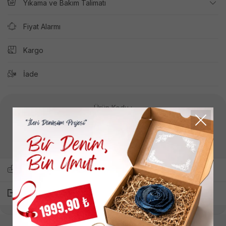
Yıkama ve Bakım Talimatı
Fiyat Alarmı
Kargo
İade
Ürün Kodu :
W6GP17K2946
Yukarıdaki ürün kodunu kullanarak müşteri hizmetlerimizden
bilgi alıp sipariş oluşturabilirsiniz.
Arkadaşına Sor
Paylaş