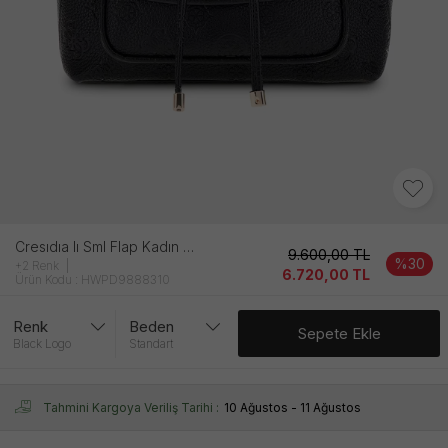
Cresıdıa Iı Sml Flap Kadın Si̇yah Çanta
9.600,00
TL
%30
+2 Renk
6.720,00
TL
Ürün Kodu : HWPD9888310
Renk
Beden
Sepete Ekle
Black Logo
Standart
Tahmini Kargoya Veriliş Tarihi :
10 Ağustos - 11 Ağustos