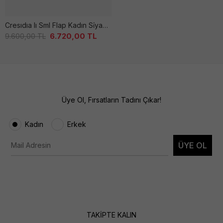
Cresıdıa Iı Sml Flap Kadın Si̇yah Çanta
6.720,00
TL
9.600,00
TL
Üye Ol, Fırsatların Tadını Çıkar!
Kadın
Erkek
ÜYE OL
TAKİPTE KALIN