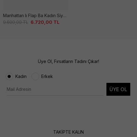
Manhattan Iı Flap Ba Kadın Si̇yah Çanta
6.720,00
TL
9.600,00
TL
Üye Ol, Fırsatların Tadını Çıkar!
Kadın
Erkek
ÜYE OL
TAKİPTE KALIN