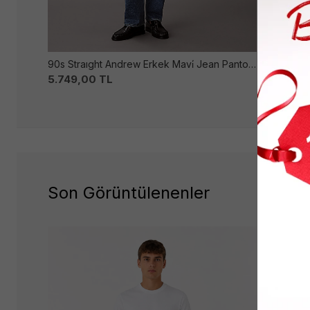
90s Straıght Andrew Erkek Mavi̇ Jean Pantolon
5.749,00
TL
%25 İndiri
Son Görüntülenenler