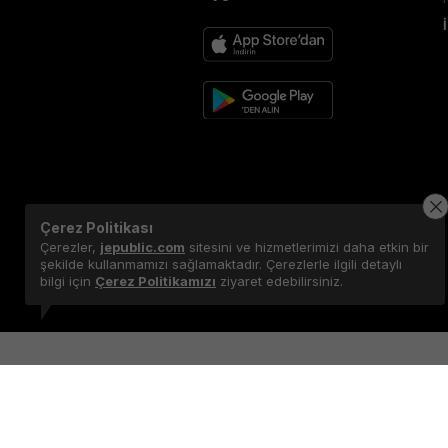
Çerez Politikası
Çerezler,
jepublic.com
sitesini ve hizmetlerimizi daha etkin bir
şekilde kullanmamızı sağlamaktadır. Çerezlerle ilgili detaylı
bilgi için
Çerez Politikamızı
ziyaret edebilirsiniz.