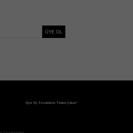
ÜYE OL
Üye Ol, Fırsatların Tadını Çıkar!
ış Sözleşmesi