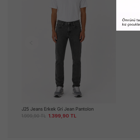
J25 Jeans Erkek Gri̇ Jean Pantolon
1.399,90
TL
1.999,90
TL