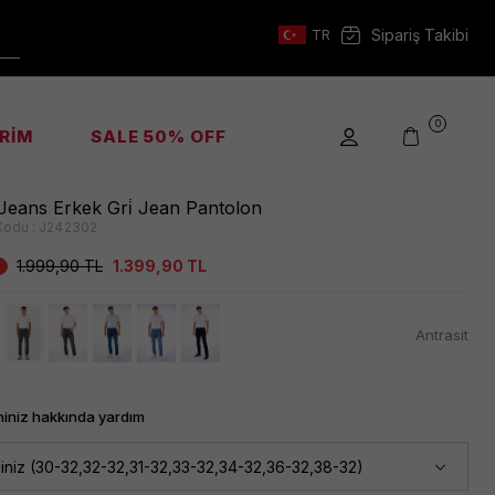
Sipariş Takibi
TR
0
İRİM
SALE 50% OFF
Jeans Erkek Gri̇ Jean Pantolon
Kodu :
J242302
1.999,90
TL
1.399,90
TL
Antrasit
iniz hakkında yardım
iniz (30-32,32-32,31-32,33-32,34-32,36-32,38-32)