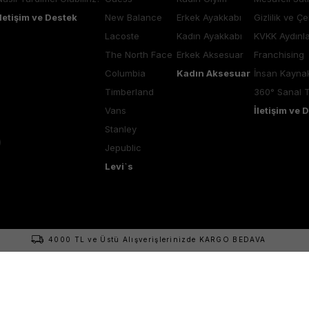
İletişim ve Destek
New Balance
Erkek Ayakkabı
Gizlilik ve Çe
Lacoste
Kadın Ayakkabı
KVKK Aydınl
The North Face
Erkek Aksesuar
Franchising
Columbia
Kadın Aksesuar
İnsan Kaynak
Timberland
360° Sanal 
Vans
İletişim ve 
Stanley
Jepublic
Levi`s
4000 TL ve Üstü Alışverişlerinizde KARGO BEDAVA