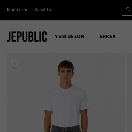
Mağazalar
Sanal Tur
YENİ SEZON
ERKEK
Anasayfa
Erkek
J25 Jeans Erkek Gri̇ Jean Pantolon