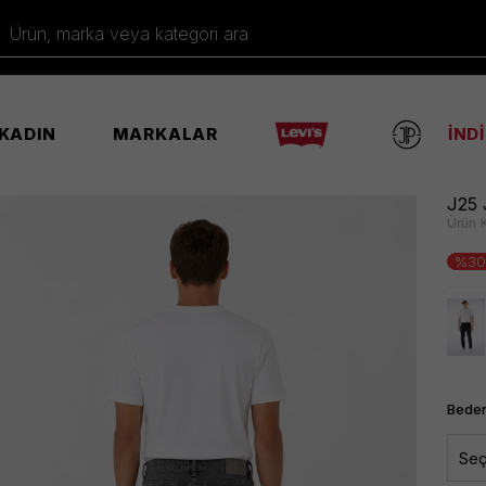
Ürün, marka veya kategori ara
KADIN
MARKALAR
İND
J25 
Ürün 
%30
Beden
Seç