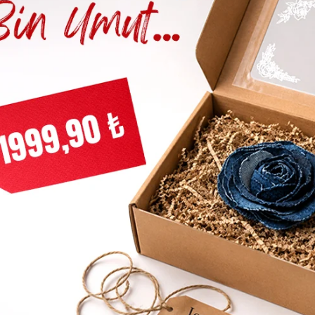
501 Orıgınal Local Lıght Erkek Mavi̇ Jean Pantolon
5.749,00
TL
2.999,92
TL
m Fırsatı