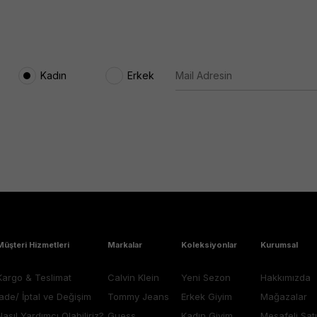
Kadın
Erkek
Müşteri Hizmetleri
Markalar
Koleksiyonlar
Kurumsal
Kargo & Teslimat
Calvin Klein
Yeni Sezon
Hakkımızda
İade/ İptal ve Değişim
Tommy Jeans
Erkek Giyim
Mağazalar
Nasıl Yardımcı Olabiliriz?
Guess
Kadın Giyim
Mesafeli Sat