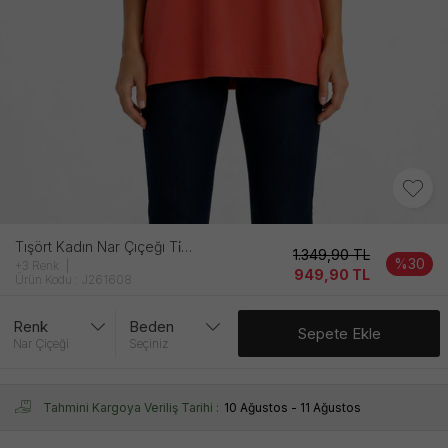
Tışört Kadın Nar Çıçeğı Ti̇şört
1.349,90
TL
%30
+3 Renk
949,90
TL
Ürün Kodu : J261608
Renk
Beden
Sepete Ekle
Nar Çiçeği
Seçiniz
Tahmini Kargoya Veriliş Tarihi :
10 Ağustos - 11 Ağustos