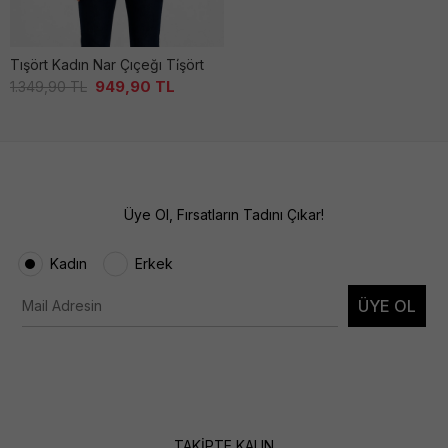
Tışört Kadın Nar Çıçeğı Ti̇şört
949,90
TL
1.349,90
TL
Üye Ol, Fırsatların Tadını Çıkar!
Kadın
Erkek
ÜYE OL
TAKİPTE KALIN