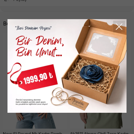
Benzer Ürünler
New Sl Round Nk Kadın Pembe Ti̇şört
Ak3511 Alpıne Chıll Zero Kadın Beyaz Ti̇şört