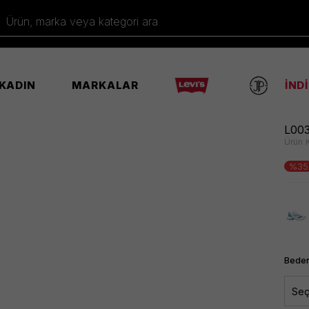
Ürün, marka veya kategori ara
KADIN
MARKALAR
İND
ı
L003
Ürün 
%35
Beden
Seç