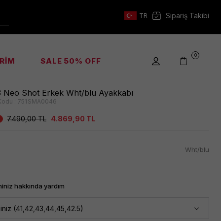
Sipariş Takibi
TR
0
İRİM
SALE 50% OFF
 Neo Shot Erkek Wht/blu Ayakkabı
Kodu :
751SMA0046
7.490,00
TL
4.869,90
TL
Wht/blu
iniz hakkında yardım
iniz (41,42,43,44,45,42.5)