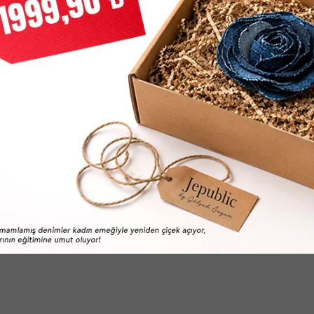
 Beyaz Ayakkabı
Vans Sneaker Erkek Si̇yah Aya
0
TL
2.469,90
TL
4.499,00
TL