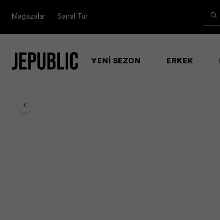
Mağazalar
Sanal Tur
YENİ SEZON
ERKEK
Anasayfa
Erkek
L003 Neo Shot Erkek Wht/blu Ayakkab