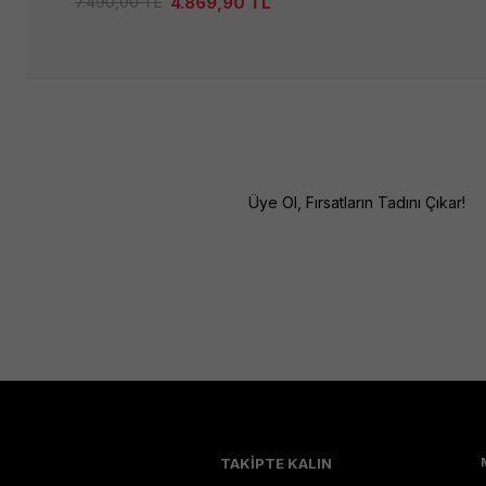
4.869,90
TL
7.490,00
TL
Üye Ol, Fırsatların Tadını Çıkar!
TAKİPTE KALIN