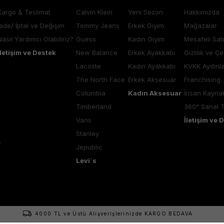
Kargo & Teslimat
Calvin Klein
Yeni Sezon
Hakkımızda
İade/ İptal ve Değişim
Tommy Jeans
Erkek Giyim
Mağazalar
Nasıl Yardımcı Olabiliriz?
Guess
Kadın Giyim
Mesafeli Sat
İletişim ve Destek
New Balance
Erkek Ayakkabı
Gizlilik ve Çe
Lacoste
Kadın Ayakkabı
KVKK Aydınl
The North Face
Erkek Aksesuar
Franchising
Columbia
Kadın Aksesuar
İnsan Kaynak
Timberland
360° Sanal 
Vans
İletişim ve 
Stanley
Jepublic
Levi`s
4000 TL ve Üstü Alışverişlerinizde KARGO BEDAVA