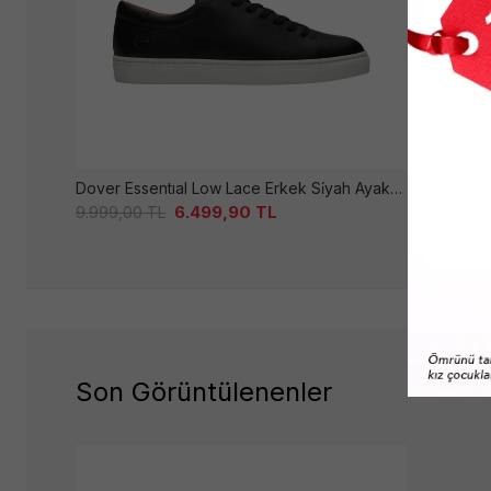
Dover Essentıal Low Lace Erkek Si̇yah Ayakkabı
408 Erkek
6.499,90
TL
4.999,0
9.999,00
TL
Son Görüntülenenler