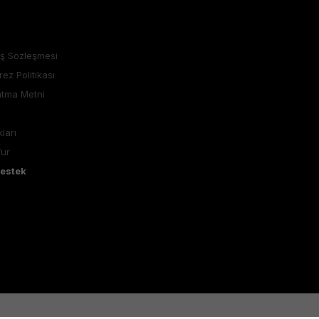
ış Sözleşmesi
rez Politikası
atma Metni
ları
Tur
Destek