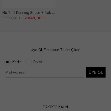
Nb Traıl Runnıng Shoes Erkek Si̇yah Ayakkabı
2.849,90
TL
3.799,00
TL
Üye Ol, Fırsatların Tadını Çıkar!
Kadın
Erkek
ÜYE OL
TAKİPTE KALIN