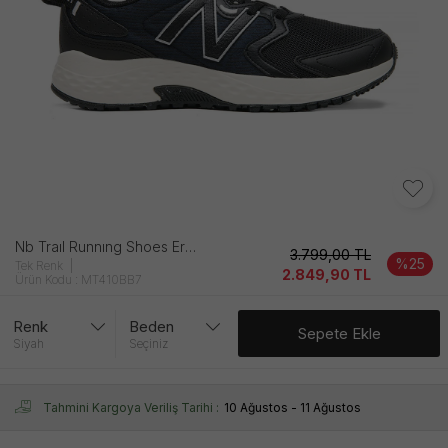
Nb Traıl Runnıng Shoes Erkek Si̇yah Ayakkabı
3.799,00
TL
%25
Tek Renk
2.849,90
TL
Ürün Kodu : MT410BB7
Renk
Beden
Sepete Ekle
Siyah
Seçiniz
Tahmini Kargoya Veriliş Tarihi :
10 Ağustos - 11 Ağustos