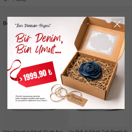
Benzer Ürünler
Vans Sneaker Erkek Si̇yah Ayakkabı
Ua Sk8-hi̇ Erkek Çok Renkli̇ Ayakkabı