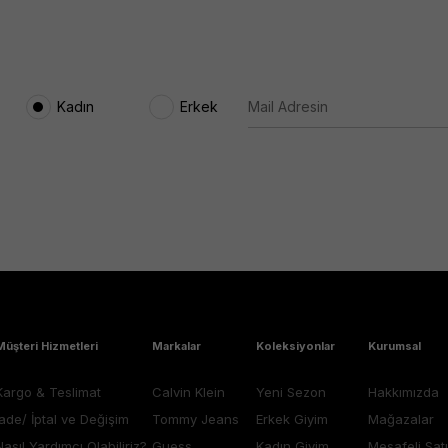
Kadın
Erkek
Müşteri Hizmetleri
Markalar
Koleksiyonlar
Kurumsal
Kargo & Teslimat
Calvin Klein
Yeni Sezon
Hakkımızda
İade/ İptal ve Değişim
Tommy Jeans
Erkek Giyim
Mağazalar
Nasıl Yardımcı Olabiliriz?
Guess
Kadın Giyim
Mesafeli Sat