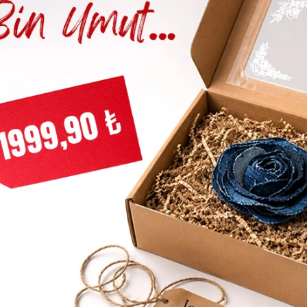
k Baskılı Siyah Tişört
Guess Erkek Baskılı Beyaz Tişö
1.319,40
TL
1.319,40
TL
L
2.199,00
TL