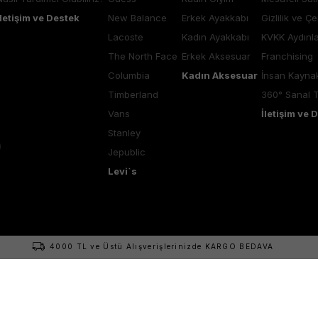
İletişim ve Destek
New Balance
Erkek Ayakkabı
Gizlilik ve Çe
Lacoste
Kadın Ayakkabı
KVKK Aydınl
The North Face
Erkek Aksesuar
Franchising
Columbia
Kadın Aksesuar
İnsan Kaynak
Timberland
360° Sanal 
Vans
İletişim ve 
Stanley
Jepublic
Levi`s
4000 TL ve Üstü Alışverişlerinizde KARGO BEDAVA