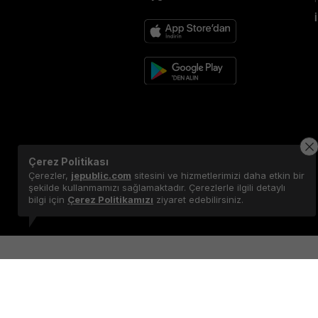
Çerez Politikası
Çerezler,
jepublic.com
sitesini ve hizmetlerimizi daha etkin bir
şekilde kullanmamızı sağlamaktadır. Çerezlerle ilgili detaylı
bilgi için
Çerez Politikamızı
ziyaret edebilirsiniz.