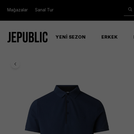
Mağazalar
Sanal Tur
YENİ SEZON
ERKEK
Anasayfa
Erkek
M Premıum Polo Erkek Summıt N Ti̇şört