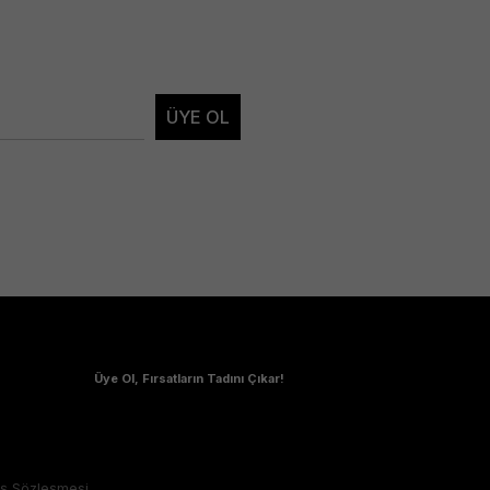
ÜYE OL
Üye Ol, Fırsatların Tadını Çıkar!
ış Sözleşmesi