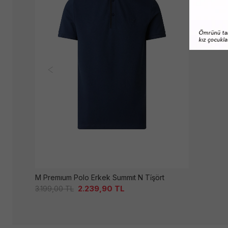
M Premıum Polo Erkek Summıt N Ti̇şört
2.239,90
TL
3.199,00
TL