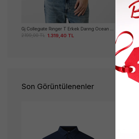
Gj Collegıate Rınger T Erkek Darıng Ocean Ti̇şört
Guess Erke
1.319,40
TL
2.199,00
TL
2.199,00
T
Son Görüntülenenler