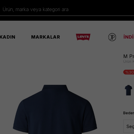
Ürün, marka veya kategori ara
KADIN
MARKALAR
İND
M Pr
Ürün 
%30
Beden
Seç