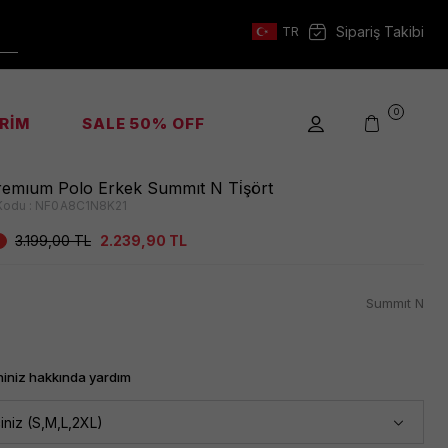
Sipariş Takibi
TR
0
İRİM
SALE 50% OFF
emıum Polo Erkek Summıt N Ti̇şört
Kodu :
NF0A8C1N8K21
3.199,00
TL
2.239,90
TL
Summıt N
iniz hakkında yardım
iniz (S,M,L,2XL)