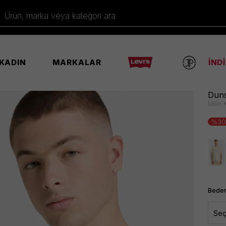
Ürün, marka veya kategori ara
KADIN
MARKALAR
İND
̇şört
Duns
Ürün 
%30
Beden
Seç