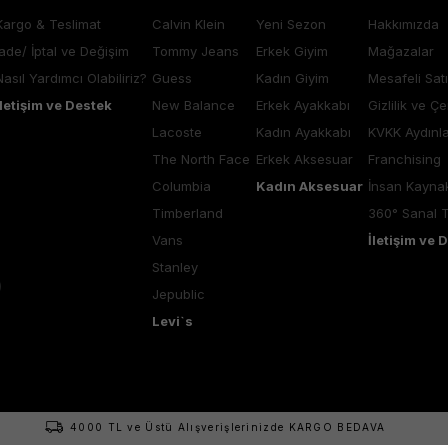
Kargo & Teslimat
Calvin Klein
Yeni Sezon
Hakkımızda
İade/ İptal ve Değişim
Tommy Jeans
Erkek Giyim
Mağazalar
Nasıl Yardımcı Olabiliriz?
Guess
Kadın Giyim
Mesafeli Sat
İletişim ve Destek
New Balance
Erkek Ayakkabı
Gizlilik ve Çe
Lacoste
Kadın Ayakkabı
KVKK Aydınl
The North Face
Erkek Aksesuar
Franchising
Columbia
Kadın Aksesuar
İnsan Kaynak
Timberland
360° Sanal 
Vans
İletişim ve 
Stanley
Jepublic
Levi`s
4000 TL ve Üstü Alışverişlerinizde KARGO BEDAVA