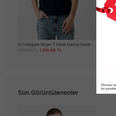
Gj Collegıate Rınger T Erkek Darıng Ocean Ti̇şört
Guess Erke
1.319,40
TL
2.199,00
TL
2.199,00
T
Son Görüntülenenler