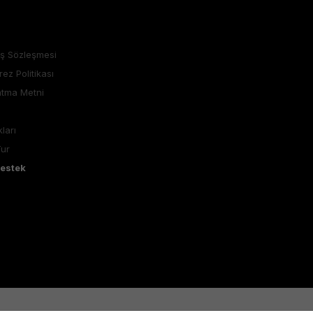
ış Sözleşmesi
rez Politikası
atma Metni
ları
Tur
Destek