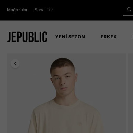
Mağazalar
Sanal Tur
YENİ SEZON
ERKEK
Anasayfa
Erkek
Dunstan Rıver Garment Dye Erkek Gri̇ Ti