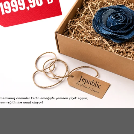
k Baskılı Siyah Tişört
Guess Erkek Baskılı Beyaz Tişö
1.319,40
TL
1.319,40
TL
L
2.199,00
TL