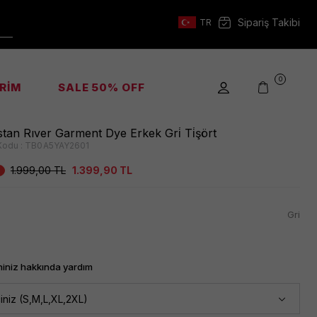
Sipariş Takibi
TR
0
İRİM
SALE 50% OFF
tan Rıver Garment Dye Erkek Gri̇ Ti̇şört
Kodu :
TB0A5YAY2601
1.999,00
TL
1.399,90
TL
Gri
iniz hakkında yardım
iniz (S,M,L,XL,2XL)