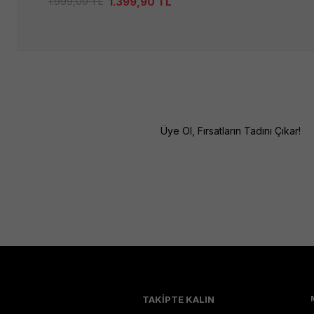
1.399,90
TL
1.999,00
TL
Üye Ol, Fırsatların Tadını Çıkar!
TAKİPTE KALIN