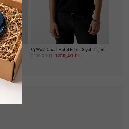
rt
Gj West Coast Hotel Erkek Si̇yah Ti̇şört
Gj N
1.319,40
TL
2.199,00
TL
1.7