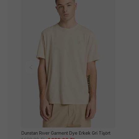
Dunstan Rıver Garment Dye Erkek Gri̇ Ti̇şört