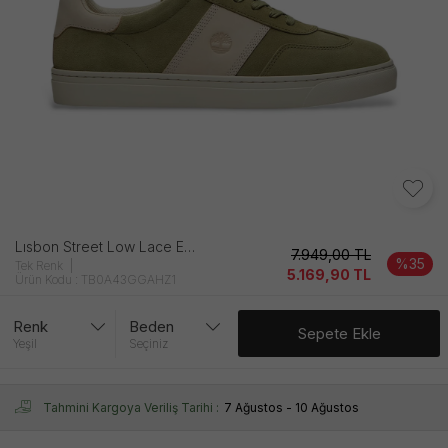
Lısbon Street Low Lace Erkek Yeşi̇l Ayakkabı
7.949,00
TL
%35
Tek Renk
5.169,90
TL
Ürün Kodu : TB0A43GGAHZ1
Renk
Beden
Sepete Ekle
Yeşil
Seçiniz
Tahmini Kargoya Veriliş Tarihi :
7 Ağustos - 10 Ağustos