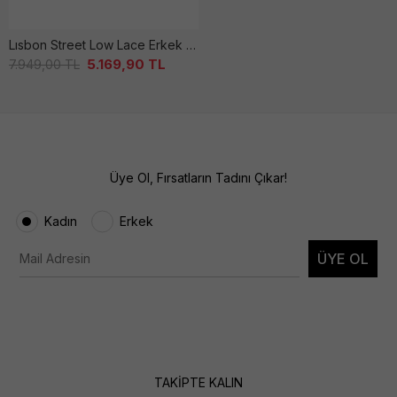
Lısbon Street Low Lace Erkek Yeşi̇l Ayakkabı
5.169,90
TL
7.949,00
TL
Üye Ol, Fırsatların Tadını Çıkar!
Kadın
Erkek
ÜYE OL
TAKİPTE KALIN