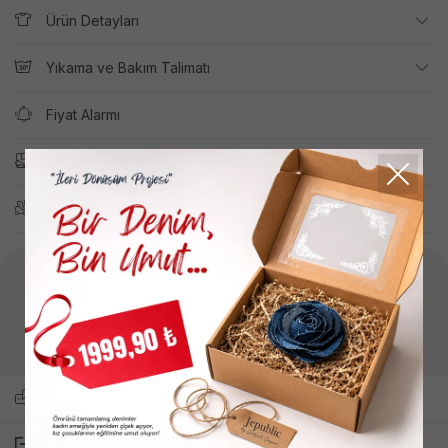
Ürün Detayları
Yıkama ve Bakım Talimatı
Fiyat Alarmı
Kargo
İade
Ürün Kodu :
TB0A66BA2881
Yukarıdaki ürün kodunu kullanarak müşteri hizmetlerimizden
bilgi alıp sipariş oluşturabilirsiniz.
Arkadaşına Sor
Paylaş