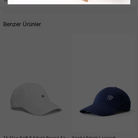
Benzer Ürünler
Th Flag Soft 6 Erkek Beyaz Şapka
Şapka Erkek Laci̇vert