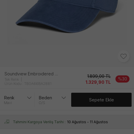
Soundvıew Embroıdered Baseball Erkek Mavı Şapka
1.899,00
TL
%30
Tek Renk
1.329,90
TL
Ürün Kodu : TB0A66BA2881
Renk
Beden
Sepete Ekle
Mavi
O/S
Tahmini Kargoya Veriliş Tarihi :
10 Ağustos - 11 Ağustos