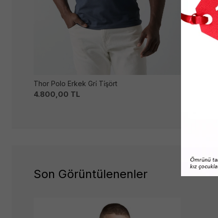
Thor Polo Erkek Gri̇ Ti̇şört
Dunstan Rı
4.800,00
TL
1.499,00
Son Görüntülenenler