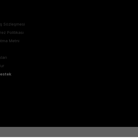
ış Sözleşmesi
rez Politikası
atma Metni
ları
Tur
Destek