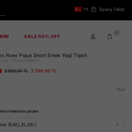
Sipariş Takibi
TR
0
İRİM
SALE 50% OFF
rs Rıver Pıque Short Erkek Yeşi̇l Ti̇şört
Kodu :
TB0A6VDPBQ01
3.999,00
TL
2.799,90
TL
Yeşil
iniz hakkında yardım
iniz (S,M,L,XL,2XL)