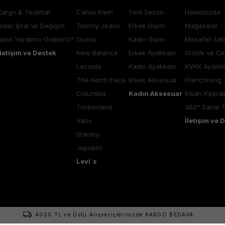
Kargo & Teslimat
Calvin Klein
Yeni Sezon
Hakkımızda
İade/ İptal ve Değişim
Tommy Jeans
Erkek Giyim
Mağazalar
Nasıl Yardımcı Olabiliriz?
Guess
Kadın Giyim
Mesafeli Sat
İletişim ve Destek
New Balance
Erkek Ayakkabı
Gizlilik ve Çe
Lacoste
Kadın Ayakkabı
KVKK Aydınl
The North Face
Erkek Aksesuar
Franchising
Columbia
Kadın Aksesuar
İnsan Kaynak
Timberland
360° Sanal 
Vans
İletişim ve 
Stanley
Jepublic
Levi`s
4000 TL ve Üstü Alışverişlerinizde KARGO BEDAVA