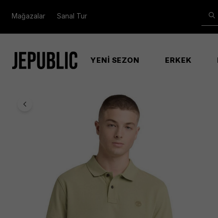
Mağazalar
Sanal Tur
YENİ SEZON
ERKEK
Anasayfa
Erkek
Mıllers Rıver Pıque Short Erkek Yeşi̇l Ti̇