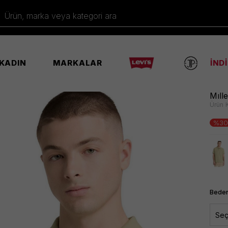
Ürün, marka veya kategori ara
KADIN
MARKALAR
İND
şört
Mılle
Ürün 
%30
Beden
Seç