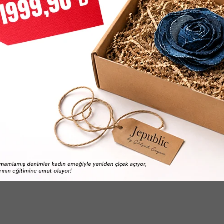
ver Short Sleeve Erkek Yeşi̇l Ti̇şört
Gj Amerıcan Trad Tee Erkek Si̇y
1.049,90
TL
2.399,00
TL
TL