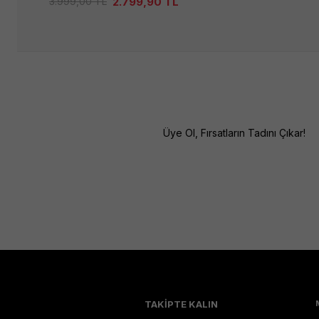
2.799,90
TL
3.999,00
TL
Üye Ol, Fırsatların Tadını Çıkar!
TAKİPTE KALIN