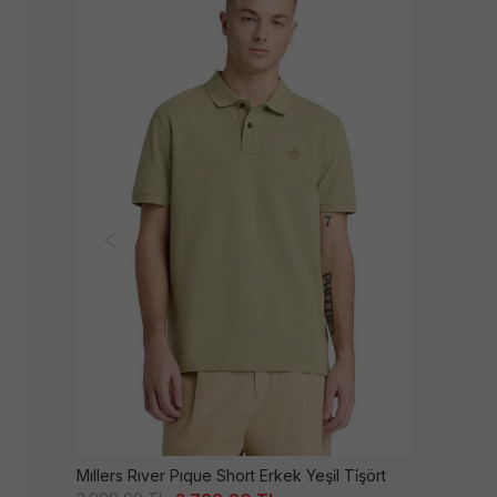
Mıllers Rıver Pıque Short Erkek Yeşi̇l Ti̇şört